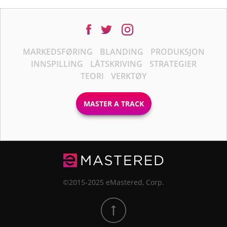
MARKEDSFØRING
BLANDING
PRODUKSJON
INNSPILLING
LÅTSKRIVING
STRATEGIER
TEORI
VERKTØY
MASTER A TRACK
©2015-2025 eMastered, Corp.