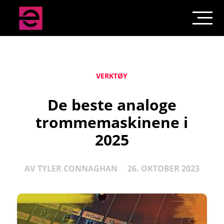
VERKTØY
De beste analoge
trommemaskinene i
2025
AV
TYLER CONNAGHAN
26. OKTOBER 2023