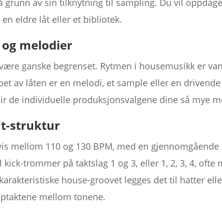
å grunn av sin tilknytning til sampling. Du vil oppdag
en eldre låt eller et bibliotek.
 og melodier
være ganske begrenset. Rytmen i housemusikk er vanli
pet av låten er en melodi, et sample eller en drivende
lir de individuelle produksjonsvalgene dine så mye me
at-struktur
vis mellom 110 og 130 BPM, med en gjennomgående "f
 kick-trommer på taktslag 1 og 3, eller 1, 2, 3, 4, ofte
t karakteristiske house-groovet legges det til hatter e
pptaktene mellom tonene.