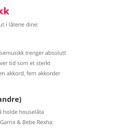
kk
 i låtene dine:
usemusikk trenger absolutt
er tid som et sterkt
 en akkord, fem akkorder
andre)
å holde houselåta
 Garrix & Bebe Rexha: