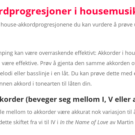
ordprogresjoner i housemusi
 house-akkordprogresjonene du kan vurdere å prøve ut
mping kan være overraskende effektivt: Akkorder i ho
 være effektive. Prøv å gjenta den samme akkorden ov
lodi eller basslinje i en låt. Du kan prøve dette med
nnen akkord i tonearten til låten din.
korder (beveger seg mellom I, V eller 
e mellom to akkorder være akkurat nok variasjon til 
te skiftet fra vi til IV i
In the Name of Love
av Martin