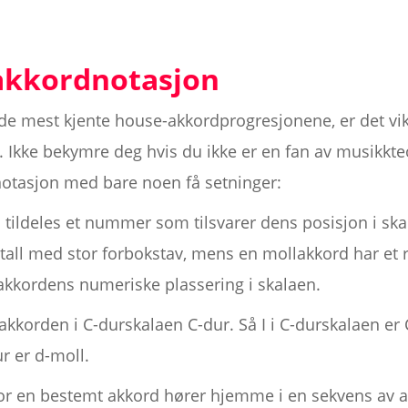
 akkordnotasjon
 de mest kjente house-akkordprogresjonene, er det vik
 Ikke bekymre deg hvis du ikke er en fan av musikkteor
otasjon med bare noen få setninger:
 tildeles et nummer som tilsvarer dens posisjon i sk
all med stor forbokstav, mens en mollakkord har et r
r akkordens numeriske plassering i skalaen.
akkorden i C-durskalaen C-dur. Så I i C-durskalaen e
ur er d-moll.
vor en bestemt akkord hører hjemme i en sekvens av a