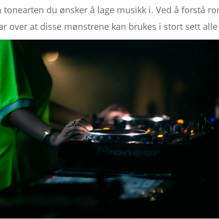
 tonearten du ønsker å lage musikk i. Ved å forstå r
 over at disse mønstrene kan brukes i stort sett alle