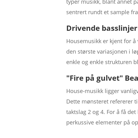
typer musikk, blant annet p
sentrert rundt et sample fra 
Drivende basslinjer
Housemusikk er kjent for å 
den største variasjonen i lø
enkle og enkle strukturen b
"Fire på gulvet" Be
House-musikk ligger vanlig
Dette mønsteret refererer til
taktslag 2 og 4. For å få de
perkussive elementer på o