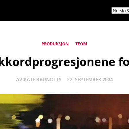
PRODUKSJON
TEORI
akkordprogresjonene 
AV
KATE BRUNOTTS
22. SEPTEMBER 2024