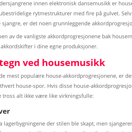
ersjangrene innen elektronisk dansemusikk er house,
bestridelige rytmestrukturer med fire på gulvet. S
ke sjangre, er det noen grunnleggende akkordprogresj
en av de vanligste akkordprogresjonene bak housemus
 akkordskifter i dine egne produksjoner.
etegn ved housemusikk
 de mest populære house-akkordprogresjonene, er det 
hvert house-spor. Hvis disse house-akkordprogresj
 tross alt ikke være like virkningsfulle:
ver
fra lagerbygningene der stilen ble skapt, men sjanger