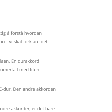
tig å forstå hvordan
i - vi skal forklare det
alaen. En durakkord
omertall med liten
r C-dur. Den andre akkorden
ndre akkorder, er det bare