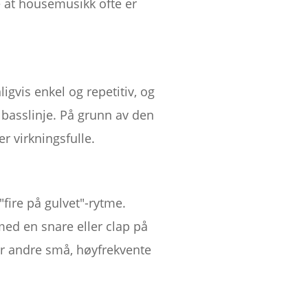
e at housemusikk ofte er
gvis enkel og repetitiv, og
 basslinje. På grunn av den
r virkningsfulle.
ire på gulvet"-rytme.
 med en snare eller clap på
ller andre små, høyfrekvente