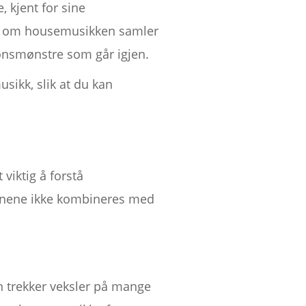
 kjent for sine
elv om housemusikken samler
onsmønstre som går igjen.
ikk, slik at du kan
viktig å forstå
onene ikke kombineres med
en trekker veksler på mange