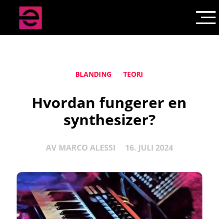
BLANDING
TEORI
Hvordan fungerer en
synthesizer?
AV
MARCO ALESSI
16. JULI 2024