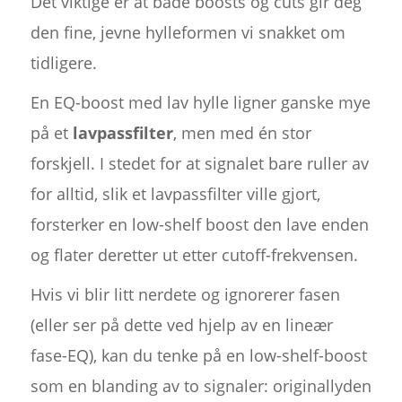
Det viktige er at både boosts og cuts gir deg
den fine, jevne hylleformen vi snakket om
tidligere.
En EQ-boost med lav hylle ligner ganske mye
på et
lavpassfilter
, men med én stor
forskjell. I stedet for at signalet bare ruller av
for alltid, slik et lavpassfilter ville gjort,
forsterker en low-shelf boost den lave enden
og flater deretter ut etter cutoff-frekvensen.
Hvis vi blir litt nerdete og ignorerer fasen
(eller ser på dette ved hjelp av en lineær
fase-EQ), kan du tenke på en low-shelf-boost
som en blanding av to signaler: originallyden