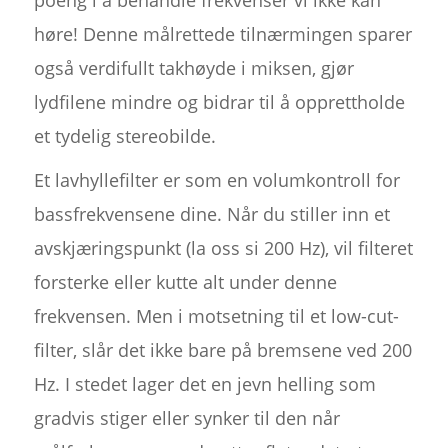
poeng i å behandle frekvenser vi ikke kan
høre! Denne målrettede tilnærmingen sparer
også verdifullt takhøyde i miksen, gjør
lydfilene mindre og bidrar til å opprettholde
et tydelig stereobilde.
Et lavhyllefilter er som en volumkontroll for
bassfrekvensene dine. Når du stiller inn et
avskjæringspunkt (la oss si 200 Hz), vil filteret
forsterke eller kutte alt under denne
frekvensen. Men i motsetning til et low-cut-
filter, slår det ikke bare på bremsene ved 200
Hz. I stedet lager det en jevn helling som
gradvis stiger eller synker til den når