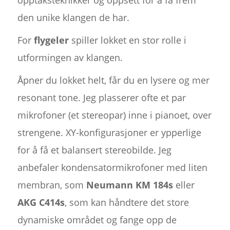
opptaksteknikker og oppsett for å få frem
den unike klangen de har.
For
flygeler
spiller lokket en stor rolle i
utformingen av klangen.
Åpner du lokket helt, får du en lysere og mer
resonant tone. Jeg plasserer ofte et par
mikrofoner (et stereopar) inne i pianoet, over
strengene. XY-konfigurasjoner er ypperlige
for å få et balansert stereobilde. Jeg
anbefaler kondensatormikrofoner med liten
membran, som
Neumann KM 184s
eller
AKG C414s
, som kan håndtere det store
dynamiske området og fange opp de