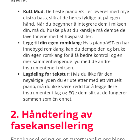
årene:
Kutt Mud:
De fleste piano-VST-er leveres med mye
ekstra bass, slik at de høres fyldige ut på egen
hånd. Når du begynner å integrere dem i miksen
din, må du huske på at du kanskje må dempe de
lave tonene med et høypassfilter.
Legg til din egen romklang:
Hvis piano-VST-en har
innebygd romklang, kan du dempe den og bruke
din egen romklang for å få bedre kontroll og en
mer sammenhengende lyd med de andre
instrumentene i miksen.
Lagdeling for tekstur:
Hvis du ikke får den
nøyaktige lyden du er ute etter med ett virtuelt
piano, må du ikke være redd for å legge flere
instrumenter i lag og EQe dem slik at de fungerer
sammen som én enhet.
2. Håndtering av
fasekansellering
Fasekansellering er et svært vanlig problem