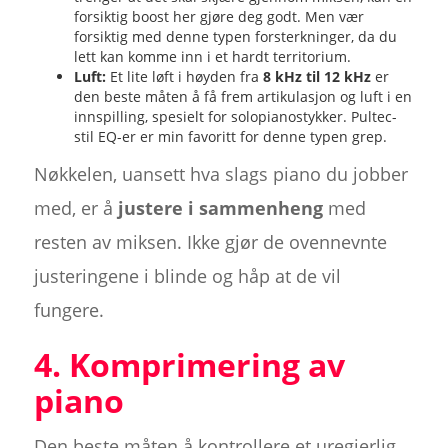
forsiktig boost her gjøre deg godt. Men vær
forsiktig med denne typen forsterkninger, da du
lett kan komme inn i et hardt territorium.
Luft:
Et lite løft i høyden fra
8 kHz til 12 kHz
er
den beste måten å få frem artikulasjon og luft i en
innspilling, spesielt for solopianostykker. Pultec-
stil EQ-er er min favoritt for denne typen grep.
Nøkkelen, uansett hva slags piano du jobber
med, er å
justere i sammenheng
med
resten av miksen. Ikke gjør de ovennevnte
justeringene i blinde og håp at de vil
fungere.
4. Komprimering av
piano
Den beste måten å kontrollere et uregjerlig