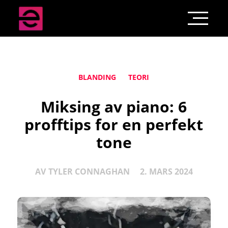
BLANDING
TEORI
Miksing av piano: 6
profftips for en perfekt
tone
AV
TYLER CONNAGHAN
2. MARS 2024