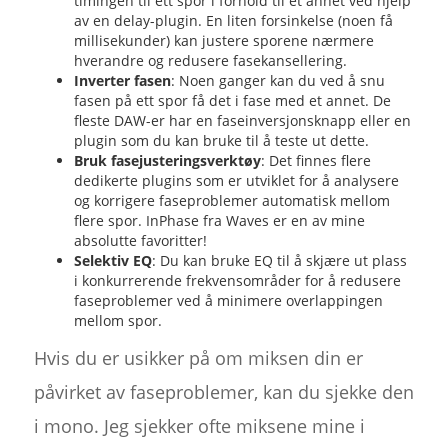
timingen til ett spor i forhold til et annet ved hjelp
av en delay-plugin. En liten forsinkelse (noen få
millisekunder) kan justere sporene nærmere
hverandre og redusere fasekansellering.
Inverter fasen
: Noen ganger kan du ved å snu
fasen på ett spor få det i fase med et annet. De
fleste DAW-er har en faseinversjonsknapp eller en
plugin som du kan bruke til å teste ut dette.
Bruk fasejusteringsverktøy
: Det finnes flere
dedikerte plugins som er utviklet for å analysere
og korrigere faseproblemer automatisk mellom
flere spor. InPhase fra Waves er en av mine
absolutte favoritter!
Selektiv EQ
: Du kan bruke EQ til å skjære ut plass
i konkurrerende frekvensområder for å redusere
faseproblemer ved å minimere overlappingen
mellom spor.
Hvis du er usikker på om miksen din er
påvirket av faseproblemer, kan du sjekke den
i mono. Jeg sjekker ofte miksene mine i