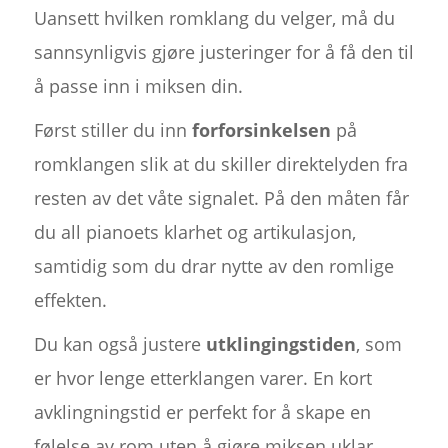
Uansett hvilken romklang du velger, må du
sannsynligvis gjøre justeringer for å få den til
å passe inn i miksen din.
Først stiller du inn
forforsinkelsen
på
romklangen slik at du skiller direktelyden fra
resten av det våte signalet. På den måten får
du all pianoets klarhet og artikulasjon,
samtidig som du drar nytte av den romlige
effekten.
Du kan også justere
utklingingstiden
, som
er hvor lenge etterklangen varer. En kort
avklingningstid er perfekt for å skape en
følelse av rom uten å gjøre miksen uklar,