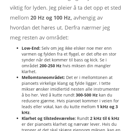
viktig for lyden. Jeg pleier å ta det opp et sted
mellom
20 Hz og 100 Hz,
avhengig av
hvordan det høres ut. Derfra nærmer jeg
meg resten av området:
Low-End:
Selv om jeg ikke elsker noe mer enn
varmen og fylden fra et flygel, er det ofte en stor
synder når det kommer til bass og kick. Se i
området
200-250 Hz
hvis miksen din mangler
klarhet.
Mellomtoneområdet:
Det er i mellomtonen at
pianoets virkelige klang og fylde ligger. I tette
mikser ønsker imidlertid nesten alle instrumenter
å bo her. Ved å kutte rundt
300-500 Hz
kan du
redusere gjørme. Hvis pianoet kommer i veien for
leads eller vokal, kan du kutte mellom
1 kHz og 3
kHz
.
Klarhet og tilstedeværelse:
Rundt
2 kHz til 6 kHz
er der pianoets klarhet og nærvær lever. Hvis du
trenger at det skal skjære gjennom miksen, kan en