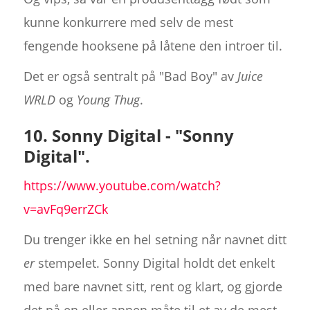
kunne konkurrere med selv de mest
fengende hooksene på låtene den introer til.
Det er også sentralt på "Bad Boy" av
Juice
WRLD
og
Young Thug
.
10. Sonny Digital - "Sonny
Digital".
https://www.youtube.com/watch?
v=avFq9errZCk
Du trenger ikke en hel setning når navnet ditt
er
stempelet. Sonny Digital holdt det enkelt
med bare navnet sitt, rent og klart, og gjorde
det på en eller annen måte til et av de mest