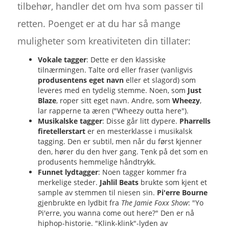
tilbehør, handler det om hva som passer til
retten. Poenget er at du har så mange
muligheter som kreativiteten din tillater:
Vokale tagger
: Dette er den klassiske
tilnærmingen. Talte ord eller fraser (vanligvis
produsentens eget navn
eller et slagord) som
leveres med en tydelig stemme. Noen, som
Just
Blaze
, roper sitt eget navn. Andre, som
Wheezy
,
lar rapperne ta æren ("Wheezy outta here").
Musikalske tagger
: Disse går litt dypere.
Pharrells
firetellerstart
er en mesterklasse i musikalsk
tagging. Den er subtil, men når du først kjenner
den, hører du den hver gang. Tenk på det som en
produsents hemmelige håndtrykk.
Funnet lydtagger
: Noen tagger kommer fra
merkelige steder.
Jahlil Beats
brukte som kjent et
sample av stemmen til niesen sin.
Pi'erre Bourne
gjenbrukte en lydbit fra
The Jamie Foxx Show
: "Yo
Pi'erre, you wanna come out here?" Den er nå
hiphop-historie. "Klink-klink"-lyden av