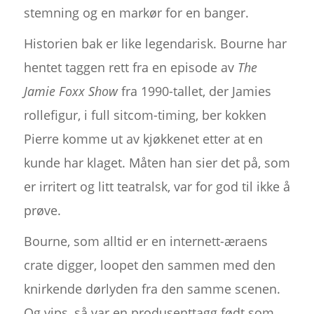
stemning og en markør for en banger.
Historien bak er like legendarisk. Bourne har
hentet taggen rett fra en episode av
The
Jamie Foxx Show
fra 1990-tallet, der Jamies
rollefigur, i full sitcom-timing, ber kokken
Pierre komme ut av kjøkkenet etter at en
kunde har klaget. Måten han sier det på, som
er irritert og litt teatralsk, var for god til ikke å
prøve.
Bourne, som alltid er en internett-æraens
crate digger, loopet den sammen med den
knirkende dørlyden fra den samme scenen.
Og vips, så var en produsenttagg født som