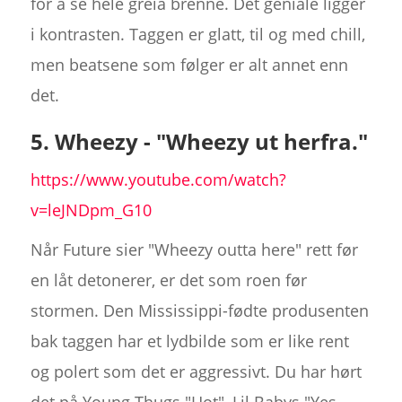
for å se hele greia brenne. Det geniale ligger
i kontrasten. Taggen er glatt, til og med chill,
men beatsene som følger er alt annet enn
det.
5. Wheezy - "Wheezy ut herfra."
https://www.youtube.com/watch?
v=leJNDpm_G10
Når Future sier "Wheezy outta here" rett før
en låt detonerer, er det som roen før
stormen. Den Mississippi-fødte produsenten
bak taggen har et lydbilde som er like rent
og polert som det er aggressivt. Du har hørt
det på Young Thugs "Hot", Lil Babys "Yes