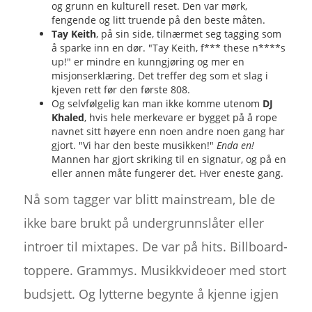
og grunn en kulturell reset. Den var mørk,
fengende og litt truende på den beste måten.
Tay Keith
, på sin side, tilnærmet seg tagging som
å sparke inn en dør. "Tay Keith, f*** these n****s
up!" er mindre en kunngjøring og mer en
misjonserklæring. Det treffer deg som et slag i
kjeven rett før den første 808.
Og selvfølgelig kan man ikke komme utenom
DJ
Khaled
, hvis hele merkevare er bygget på å rope
navnet sitt høyere enn noen andre noen gang har
gjort. "Vi har den beste musikken!"
Enda en!
Mannen har gjort skriking til en signatur, og på en
eller annen måte fungerer det. Hver eneste gang.
Nå som tagger var blitt mainstream, ble de
ikke bare brukt på undergrunnslåter eller
introer til mixtapes. De var på hits. Billboard-
toppere. Grammys. Musikkvideoer med stort
budsjett. Og lytterne begynte å kjenne igjen