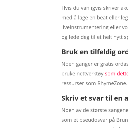
Hvis du vanligvis skriver ak
med å lage en beat eller le
liveinstrumentering eller v
og lede deg til et helt nytt s
Bruk en tilfeldig o
Noen ganger er gratis ordass
bruke nettverktøy
som dett
ressurser som RhymeZone.com
Skriv et svar til en
Noen av de største sangene
som et pseudosvar på Bru