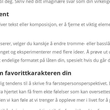
il deg. Skriv ned ditt imaginære svar som din virkelige
ment
iver tekst eller komposisjon, er å fjerne et viktig e
erer, velger du kanskje å endre tromme- eller basslåt
renget og eksperimenterer med flere ideer. Å prøve ut 
 endelige formatet på låten din, spesielt hvis du går d
m favorittkarakteren din
lig tendens til å skrive fra førstepersonsperspektivet
 fra hjertet kan få frem ekte følelser som kan oversette
 vi kan føle at vi trenger å oppleve mer i livet for å