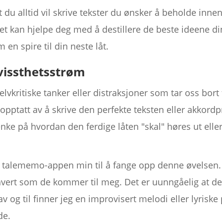
at du alltid vil skrive tekster du ønsker å beholde in
t kan hjelpe deg med å destillere de beste ideene di
 en spire til din neste låt.
evissthetsstrøm
v selvkritiske tanker eller distraksjoner som tar oss bo
 opptatt av å skrive den perfekte teksten eller akkordp
nke på hvordan den ferdige låten "skal" høres ut elle
e talememo-appen min til å fange opp denne øvelsen. 
vert som de kommer til meg. Det er uunngåelig at det b
 av og til finner jeg en improvisert melodi eller lyris
de.