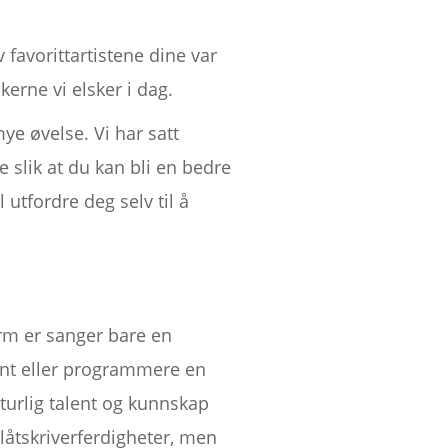
v favorittartistene dine var
erne vi elsker i dag.
ye øvelse. Vi har satt
 slik at du kan bli en bedre
 utfordre deg selv til å
orm er sanger bare en
ent eller programmere en
Naturlig talent og kunnskap
låtskriverferdigheter, men