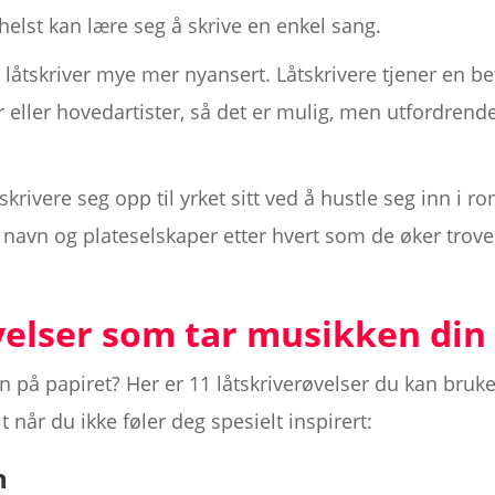
lst kan lære seg å skrive en enkel sang.
li låtskriver mye mer nyansert. Låtskrivere tjener en 
eller hovedartister, så det er mulig, men utfordrende,
låtskrivere seg opp til yrket sitt ved å hustle seg inn 
e navn og plateselskaper etter hvert som de øker trov
velser som tar musikken din 
n på papiret? Her er 11 låtskriverøvelser du kan bruke
t når du ikke føler deg spesielt inspirert:
n