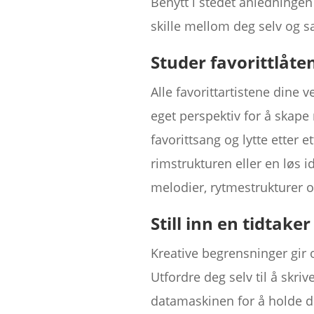
Benytt i stedet anledningen t
skille mellom deg selv og sa
Studer favorittlåten
Alle favorittartistene dine v
eget perspektiv for å skape 
favorittsang og lytte etter
rimstrukturen eller en løs 
melodier, rytmestrukturer osv
Still inn en tidtaker
Kreative begrensninger gir 
Utfordre deg selv til å skriv
datamaskinen for å holde deg