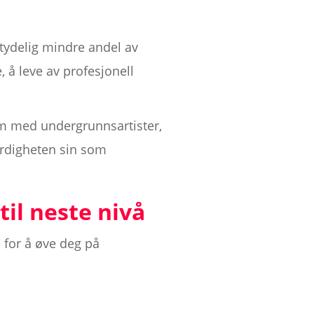
betydelig mindre andel av
 å leve av profesjonell
i rom med undergrunnsartister,
erdigheten sin som
til neste nivå
 for å øve deg på