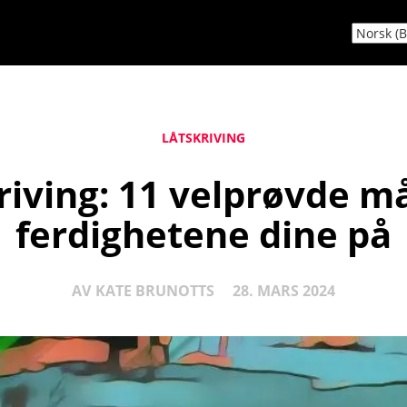
LÅTSKRIVING
kriving: 11 velprøvde m
ferdighetene dine på
AV
KATE BRUNOTTS
28. MARS 2024