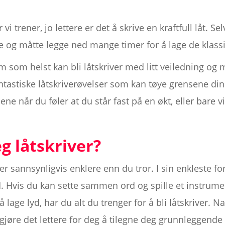
i trener, jo lettere er det å skrive en kraftfull låt. Sel
 og måtte legge ned mange timer for å lage de klassik
m som helst kan bli låtskriver med litt veiledning og m
astiske låtskriverøvelser som kan tøye grensene dine
ne når du føler at du står fast på en økt, eller bare vil
g låtskriver?
er sannsynligvis enklere enn du tror. I sin enkleste f
d. Hvis du kan sette sammen ord og spille et instrum
 å lage lyd, har du alt du trenger for å bli låtskriver. 
gjøre det lettere for deg å tilegne deg grunnleggende 