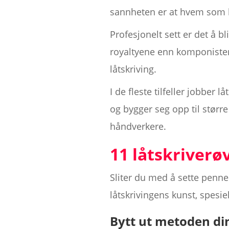
sannheten er at hvem som he
Profesjonelt sett er det å b
royaltyene enn komponister 
låtskriving.
I de fleste tilfeller jobber 
og bygger seg opp til størr
håndverkere.
11 låtskriverø
Sliter du med å sette penne
låtskrivingens kunst, spesiel
Bytt ut metoden di