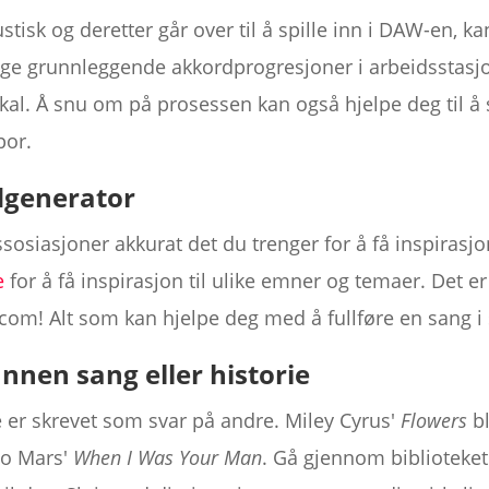
ustisk og deretter går over til å spille inn i DAW-en, 
gge grunnleggende akkordprogresjoner i arbeidsstasjo
okal. Å snu om på prosessen kan også hjelpe deg til å 
por.
rdgenerator
osiasjoner akkurat det du trenger for å få inspirasjon
e
for å få inspirasjon til ulike emner og temaer. Det e
! Alt som kan hjelpe deg med å fullføre en sang i si
 annen sang eller historie
 er skrevet som svar på andre. Miley Cyrus'
Flowers
bl
no Mars'
When I Was Your Man
. Gå gjennom biblioteket 