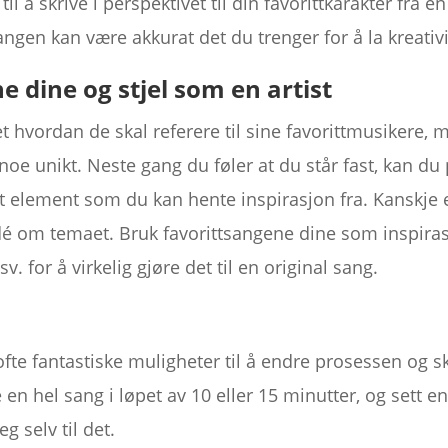
il å skrive i perspektivet til din favorittkarakter fra en
ngen kan være akkurat det du trenger for å la kreativit
e dine og stjel som en artist
et hvordan de skal referere til sine favorittmusikere, m
noe unikt. Neste gang du føler at du står fast, kan du
 ett element som du kan hente inspirasjon fra. Kanskje
idé om temaet. Bruk favorittsangene dine som inspiras
. for å virkelig gjøre det til en original sang.
ofte fantastiske muligheter til å endre prosessen og s
e en hel sang i løpet av 10 eller 15 minutter, og sett e
 selv til det.