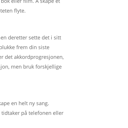
 bok eller film. Å skape et
eten flyte.
en deretter sette det i sitt
 plukke frem din siste
 er det akkordprogresjonen,
jon, men bruk forskjellige
kape en helt ny sang.
n tidtaker på telefonen eller