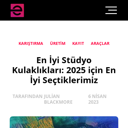
KARIŞTIRMA
ÜRETIM
KAYIT
ARAÇLAR
En İyi Stüdyo
Kulaklıkları: 2025 için En
İyi Seçtiklerimiz
TARAFINDAN
JULIAN
6 NISAN
BLACKMORE
2023