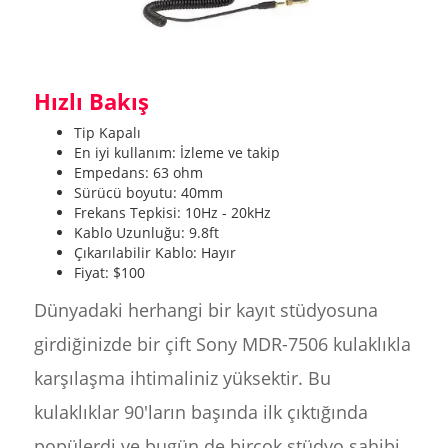
Hızlı Bakış
Tip Kapalı
En iyi kullanım: İzleme ve takip
Empedans: 63 ohm
Sürücü boyutu: 40mm
Frekans Tepkisi: 10Hz - 20kHz
Kablo Uzunluğu: 9.8ft
Çıkarılabilir Kablo: Hayır
Fiyat: $100
Dünyadaki herhangi bir kayıt stüdyosuna
girdiğinizde bir çift Sony MDR-7506 kulaklıkla
karşılaşma ihtimaliniz yüksektir. Bu
kulaklıklar 90'ların başında ilk çıktığında
popülerdi ve bugün de birçok stüdyo sahibi