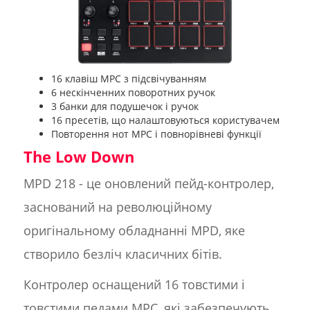
16 клавіш MPC з підсвічуванням
6 нескінченних поворотних ручок
3 банки для подушечок і ручок
16 пресетів, що налаштовуються користувачем
Повторення нот MPC і повнорівневі функції
The Low Down
MPD 218 - це оновлений пейд-контролер,
заснований на революційному
оригінальному обладнанні MPD, яке
створило безліч класичних бітів.
Контролер оснащений 16 товстими і
товстими педами MPC, які забезпечують