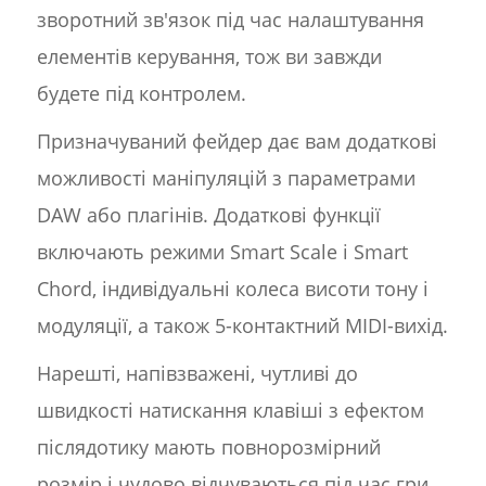
зворотний зв'язок під час налаштування
елементів керування, тож ви завжди
будете під контролем.
Призначуваний фейдер дає вам додаткові
можливості маніпуляцій з параметрами
DAW або плагінів. Додаткові функції
включають режими Smart Scale і Smart
Chord, індивідуальні колеса висоти тону і
модуляції, а також 5-контактний MIDI-вихід.
Нарешті, напівзважені, чутливі до
швидкості натискання клавіші з ефектом
післядотику мають повнорозмірний
розмір і чудово відчуваються під час гри.