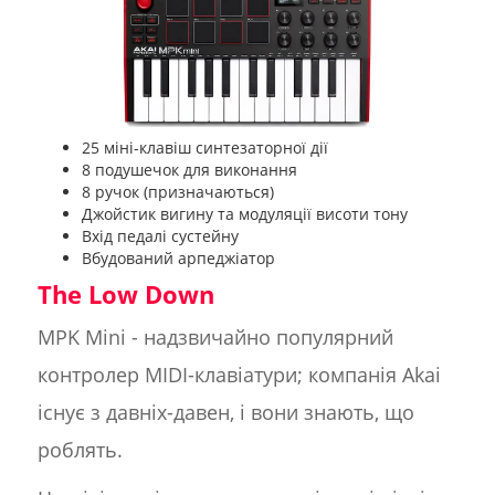
25 міні-клавіш синтезаторної дії
8 подушечок для виконання
8 ручок (призначаються)
Джойстик вигину та модуляції висоти тону
Вхід педалі сустейну
Вбудований арпеджіатор
The Low Down
MPK Mini - надзвичайно популярний
контролер MIDI-клавіатури; компанія Akai
існує з давніх-давен, і вони знають, що
роблять.