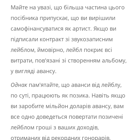
Майте на увазі, що більша частина цього
посібника припускає, що ви вирішили
самофінансуватися як артист. Якщо ви
підписали контракт зі звукозаписним
лейблом, ймовірно, лейбл покриє всі
витрати, пов'язані зі створенням альбому,
у вигляді авансу.
Однак
пам'ятайте, що аванси від лейблу,
по суті, працюють як позика. Навіть якщо
ви заробите мільйон доларів авансу, вам
все одно доведеться повертати позичені
лейблом гроші з ваших доходів,
отриманих від рекордних гонорарів,