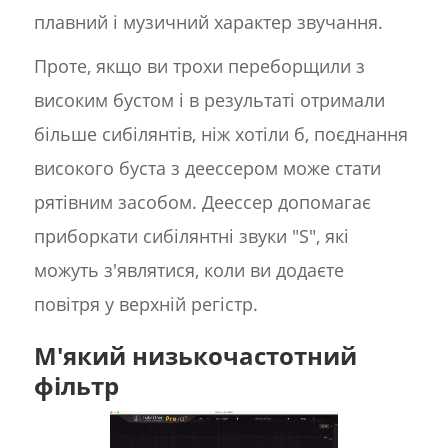
плавний і музичний характер звучання.
Проте, якщо ви трохи переборщили з
високим бустом і в результаті отримали
більше сибілянтів, ніж хотіли б, поєднання
високого буста з деессером може стати
рятівним засобом. Деессер допомагає
приборкати сибілянтні звуки "S", які
можуть з'являтися, коли ви додаєте
повітря у верхній регістр.
М'який низькочастотний
фільтр