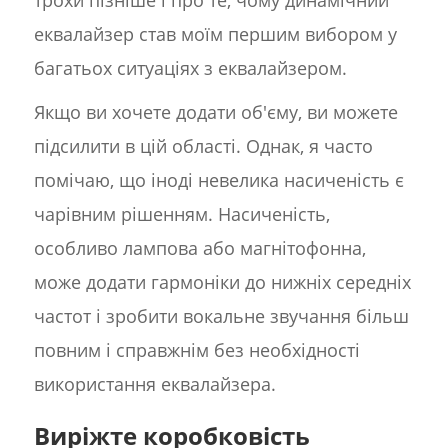
трохи пізніше і про те, чому динамічний
еквалайзер став моїм першим вибором у
багатьох ситуаціях з еквалайзером.
Якщо ви хочете додати об'єму, ви можете
підсилити в цій області. Однак, я часто
помічаю, що іноді невелика насиченість є
чарівним рішенням. Насиченість,
особливо лампова або магнітофонна,
може додати гармоніки до нижніх середніх
частот і зробити вокальне звучання більш
повним і справжнім без необхідності
використання еквалайзера.
Виріжте коробковість