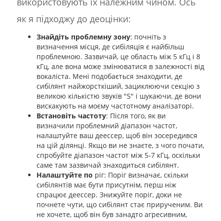
використовують їх належним чином. Ось
як я підходжу до деоцінки:
Знайдіть проблемну зону
: почніть з
визначення місця, де сибіляція є найбільш
проблемною. Зазвичай, це область між 5 кГц і 8
кГц, але вона може змінюватися в залежності від
вокаліста. Мені подобається знаходити, де
сибілянт найжорсткіший, зациклюючи секцію з
великою кількістю звуків "S" і шукаючи, де вони
вискакують на моєму частотному аналізаторі.
Встановіть частоту
: Після того, як ви
визначили проблемний діапазон частот,
налаштуйте ваш деессер, щоб він зосередився
на цій ділянці. Якщо ви не знаєте, з чого почати,
спробуйте діапазон частот між 5-7 кГц, оскільки
саме там зазвичай знаходиться сибілянт.
Налаштуйте по
ріг: Поріг визначає, скільки
сибілянтів має бути присутнім, перш ніж
спрацює деессер. Знижуйте поріг, доки не
почнете чути, що сибілянт стає прирученим. Ви
не хочете, щоб він був занадто агресивним,