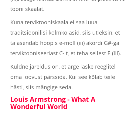
tooni skaalat.
Kuna terviktooniskaala ei saa luua
traditsioonilisi kolmkõlasid, siis ütleksin, et
ta asendab hoopis e-moll (iii) akordi G#-ga
terviktooniseeriast C-lt, et teha sellest E (III).
Kuldne järeldus on, et ärge laske reeglitel
oma loovust pärssida. Kui see kõlab teile
hästi, siis mängige seda.
Louis Armstrong - What A
Wonderful World