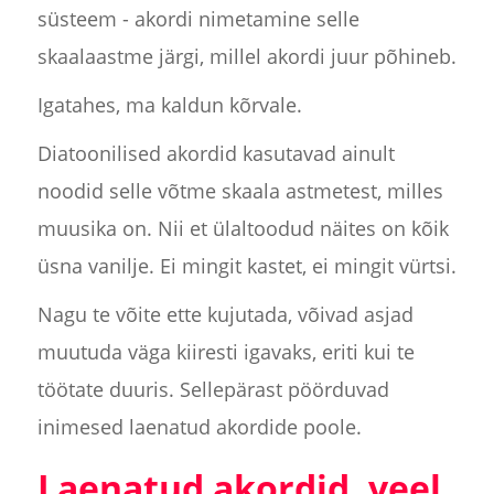
süsteem - akordi nimetamine selle
skaalaastme järgi, millel akordi juur põhineb.
Igatahes, ma kaldun kõrvale.
Diatoonilised akordid kasutavad ainult
noodid selle võtme skaala astmetest, milles
muusika on. Nii et ülaltoodud näites on kõik
üsna vanilje. Ei mingit kastet, ei mingit vürtsi.
Nagu te võite ette kujutada, võivad asjad
muutuda väga kiiresti igavaks, eriti kui te
töötate duuris. Sellepärast pöörduvad
inimesed laenatud akordide poole.
Laenatud akordid, veel