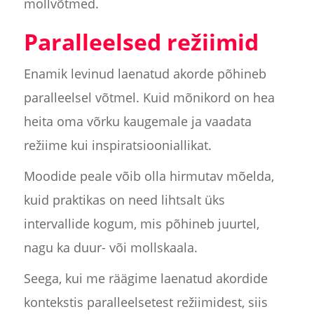
mollvõtmed.
Paralleelsed režiimid
Enamik levinud laenatud akorde põhineb
paralleelsel võtmel. Kuid mõnikord on hea
heita oma võrku kaugemale ja vaadata
režiime kui inspiratsiooniallikat.
Moodide peale võib olla hirmutav mõelda,
kuid praktikas on need lihtsalt üks
intervallide kogum, mis põhineb juurtel,
nagu ka duur- või mollskaala.
Seega, kui me räägime laenatud akordide
kontekstis paralleelsetest režiimidest, siis