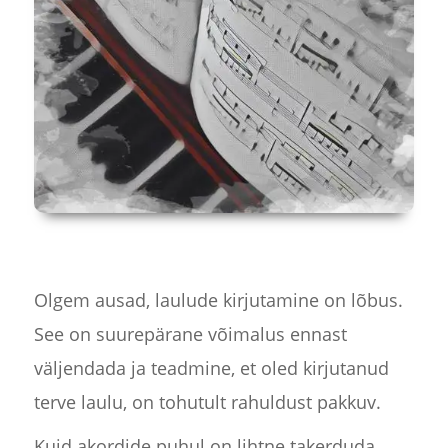
Olgem ausad, laulude kirjutamine on lõbus.
See on suurepärane võimalus ennast
väljendada ja teadmine, et oled kirjutanud
terve laulu, on tohutult rahuldust pakkuv.
Kuid akordide puhul on lihtne takerduda