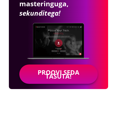
masteringuga,
sekunditega!
PROOVI SEDA
TASUTA!