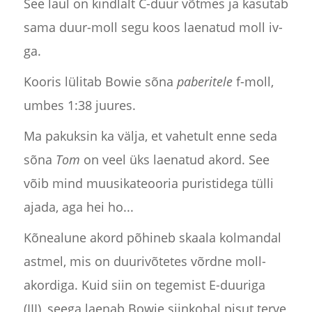
See laul on kindlalt C-duur võtmes ja kasutab
sama duur-moll segu koos laenatud moll iv-
ga.
Kooris lülitab Bowie sõna
paberitele
f-moll,
umbes 1:38 juures.
Ma pakuksin ka välja, et vahetult enne seda
sõna
Tom
on veel üks laenatud akord. See
võib mind muusikateooria puristidega tülli
ajada, aga hei ho...
Kõnealune akord põhineb skaala kolmandal
astmel, mis on duurivõtetes võrdne moll-
akordiga. Kuid siin on tegemist E-duuriga
(III), seega laenab Bowie siinkohal pisut terve