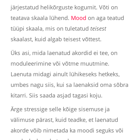
järjestatud helikõrguste kogumit. Võti on
teatava skaala lühend.
Mood
on aga teatud
tüüpi skaala, mis on tuletatud
teisest
skaalast, kuid algab teisest võttest.
Üks asi, mida laenatud akordid ei tee, on
moduleerimine või võtme muutmine.
Laenuta midagi ainult lühikeseks hetkeks,
umbes nagu siis, kui sa laenaksid oma sõbra
kitarri. Siis saada asjad tagasi koju.
Ärge stressige selle kõige sisemuse ja
välimuse pärast, kuid teadke, et laenatud
akorde võib nimetada ka moodi seguks või