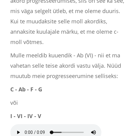
akord progresseerumises, siis on see ka see,
mis väga selgelt ütleb, et me oleme duuris.
Kui te muudaksite selle moll akordiks,
annaksite kuulajale märku, et me oleme c-
moll võtmes.
Mulle meeldib kuuendik - Ab (VI) - nii et ma
vahetan selle teise akordi vastu välja. Nüüd
muutub meie progresseerumine selliseks:
C - Ab - F - G
või
I - VI - IV - V