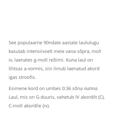
See populaarne 90ndate aastate laululugu
kasutab intensiivselt meie vana sõpra, moll
iv, laenates g-moll režiimi. Kuna laul on
lihtsas a-vormis, siis ilmub laenatud akord
igas stroofis.
Esimene kord on umbes 0:36 sõna
nutma
.
Laul, mis on G-duuris, vahetub IV akordilt (C),
C-moll akordile (iv).