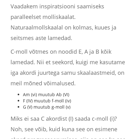
Vaadakem inspiratsiooni saamiseks
paralleelset molliskaalat.
Naturaalmollskaalal on kolmas, kuues ja
seitsmes aste lamedad.
C-moll võtmes on noodid E, A ja B kõik
lamedad. Nii et seekord, kuigi me kasutame
iga akordi juurtega samu skaalaastmeid, on
meil mõned võimalused.
Am (vi) muutub Ab (VI)
F (IV) muutub f-moll (iv)
G (V) muutub g-moll (v)
Miks ei saa C akordist (I) saada c-moll (i)?
Noh, see võib, kuid kuna see on esimene