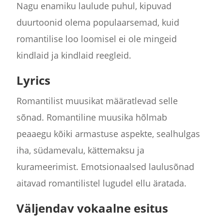
Nagu enamiku laulude puhul, kipuvad
duurtoonid olema populaarsemad, kuid
romantilise loo loomisel ei ole mingeid
kindlaid ja kindlaid reegleid.
Lyrics
Romantilist muusikat määratlevad selle
sõnad. Romantiline muusika hõlmab
peaaegu kõiki armastuse aspekte, sealhulgas
iha, südamevalu, kättemaksu ja
kurameerimist. Emotsionaalsed laulusõnad
aitavad romantilistel lugudel ellu äratada.
Väljendav vokaalne esitus