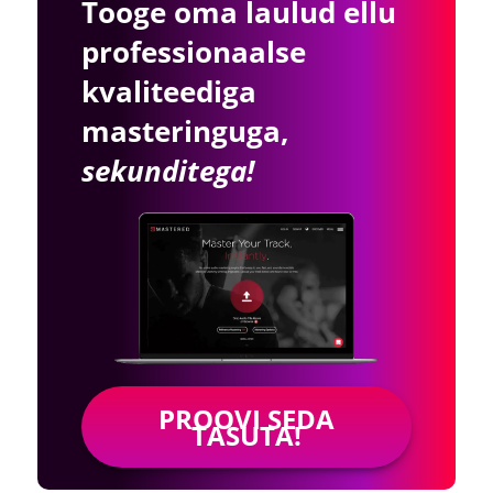
Tooge oma laulud ellu
professionaalse
kvaliteediga
masteringuga,
sekunditega!
PROOVI SEDA
TASUTA!