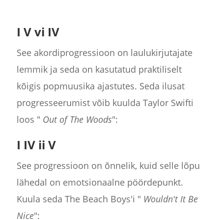
I V vi IV
See akordiprogressioon on laulukirjutajate
lemmik ja seda on kasutatud praktiliselt
kõigis popmuusika ajastutes. Seda ilusat
progresseerumist võib kuulda Taylor Swifti
loos "
Out of The Woods
":
I IV ii V
See progressioon on õnnelik, kuid selle lõpu
lähedal on emotsionaalne pöördepunkt.
Kuula seda The Beach Boys'i "
Wouldn't It Be
Nice
":