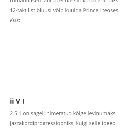
romantilised laulud ei ole siinkohal erandiks.
12-taktilist bluusi võib kuulda Prince'i teoses
Kiss
:
ii V I
2 5 1 on sageli nimetatud kõige levinumaks
jazzakordiprogressiooniks, kuigi selle ideed