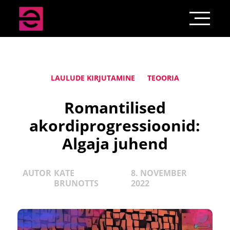
LAULUDE KIRJUTAMINE
TEOORIA
Romantilised
akordiprogressioonid:
Algaja juhend
AUTOR
KATE
8. NOVEMBER
BRUNOTTS
2022