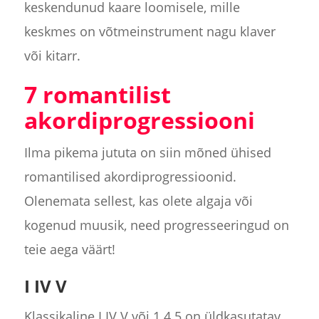
keskendunud kaare loomisele, mille
keskmes on võtmeinstrument nagu klaver
või kitarr.
7 romantilist
akordiprogressiooni
Ilma pikema jututa on siin mõned ühised
romantilised akordiprogressioonid.
Olenemata sellest, kas olete algaja või
kogenud muusik, need progresseeringud on
teie aega väärt!
I IV V
Klassikaline I IV V või 1 4 5 on üldkasutatav