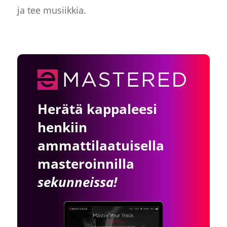
ja tee musiikkia.
Herätä kappaleesi
henkiin
ammattilaatuisella
masteroinnilla
sekunneissa!