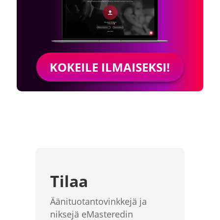
KOKEILE ILMAISEKSI!
Tilaa
Äänituotantovinkkejä ja
niksejä eMasteredin