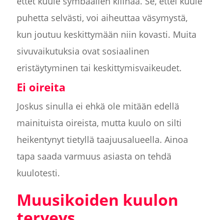
ettet kuule symbaalien kilinää. Se, ettei kuule
puhetta selvästi, voi aiheuttaa väsymystä,
kun joutuu keskittymään niin kovasti. Muita
sivuvaikutuksia ovat sosiaalinen
eristäytyminen tai keskittymisvaikeudet.
Ei oireita
Joskus sinulla ei ehkä ole mitään edellä
mainituista oireista, mutta kuulo on silti
heikentynyt tietyllä taajuusalueella. Ainoa
tapa saada varmuus asiasta on tehdä
kuulotesti.
Muusikoiden kuulon
terveys