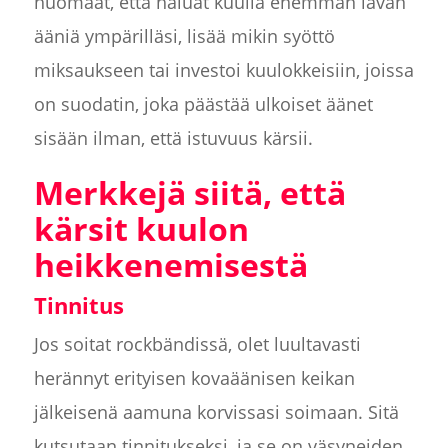
huomaat, että haluat kuulla enemmän lavan
ääniä ympärilläsi, lisää mikin syöttö
miksaukseen tai investoi kuulokkeisiin, joissa
on suodatin, joka päästää ulkoiset äänet
sisään ilman, että istuvuus kärsii.
Merkkejä siitä, että
kärsit kuulon
heikkenemisestä
Tinnitus
Jos soitat rockbändissä, olet luultavasti
herännyt erityisen kovaäänisen keikan
jälkeisenä aamuna korvissasi soimaan. Sitä
kutsutaan tinnitukseksi, ja se on väsyneiden