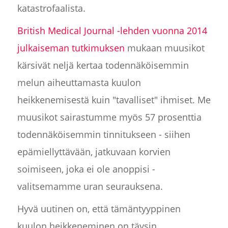
katastrofaalista.
British Medical Journal -lehden vuonna 2014
julkaiseman tutkimuksen
mukaan muusikot
kärsivät neljä kertaa todennäköisemmin
melun aiheuttamasta kuulon
heikkenemisestä kuin "tavalliset" ihmiset. Me
muusikot sairastumme myös 57 prosenttia
todennäköisemmin tinnitukseen - siihen
epämiellyttävään, jatkuvaan korvien
soimiseen, joka ei ole anoppisi -
valitsemamme uran seurauksena.
Hyvä uutinen on, että tämäntyyppinen
kuulon heikkeneminen on täysin