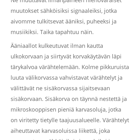
Ne muuttavat ilmanpaineen hienovaraiset
muutokset sähköisiksi signaaleiksi, jotka
aivomme tulkitsevat ääniksi, puheeksi ja
musiikiksi. Taika tapahtuu näin.
Ääniaallot kulkeutuvat ilman kautta
ulkokorvaan ja siirtyvät korvakäytävän läpi
tärykalvoa värähtelemään. Kolme pikkuruista
luuta välikorvassa vahvistavat värähtelyt ja
välittävät ne sisäkorvassa sijaitsevaan
sisäkorvaan. Sisäkorva on täynnä nestettä ja
mikroskooppisen pieniä karvasoluja, jotka
on viritetty tietylle taajuusalueelle. Värähtelyt
aiheuttavat karvasoluissa liikettä, joka