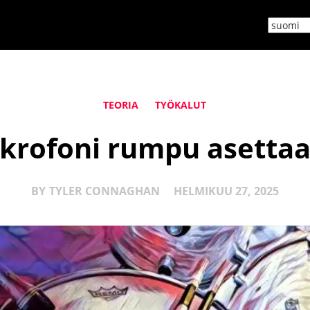
TEORIA
TYÖKALUT
krofoni rumpu asettaa
BY
TYLER CONNAGHAN
HELMIKUU 27, 2025