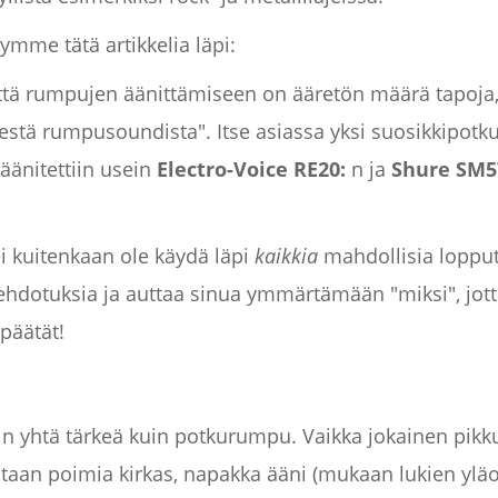
mme tätä artikkelia läpi:
 että rumpujen äänittämiseen on ääretön määrä tapoja, 
sestä rumpusoundista". Itse asiassa yksi suosikkipo
äänitettiin usein
Electro-Voice RE20:
n ja
Shure SM5
ei kuitenkaan ole käydä läpi
kaikkia
mahdollisia loppu
sehdotuksia ja auttaa sinua ymmärtämään "miksi", jotta
päätät!
n yhtä tärkeä kuin potkurumpu. Vaikka jokainen pik
utaan poimia kirkas, napakka ääni (mukaan lukien yläos