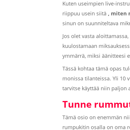
Kuten useimpien live-instru
riippuu usein siitä
, miten 
sinun on suunniteltava mikro
Jos olet vasta aloittamassa,
kuulostamaan miksauksessa
ymmärrä, miksi äänitteesi ei
Tässä kohtaa tämä opas tul
monissa tilanteissa. Yli 10 
tarvitse käyttää niin paljon
Tunne rummu
Tämä osio on enemmän niil
rumpukitin osalla on oma ro