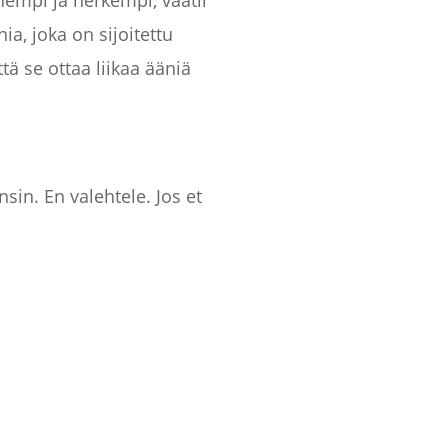
empi ja herkempi, vaatii
ia, joka on sijoitettu
tä se ottaa liikaa ääniä
sin. En valehtele. Jos et