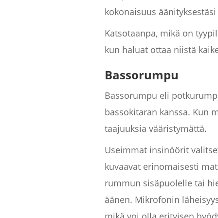
kokonaisuus äänityksestäsi 
Katsotaanpa, mikä on tyypil
kun haluat ottaa niistä kaike
Bassorumpu
Bassorumpu eli potkurumpu 
bassokitaran kanssa. Kun mi
taajuuksia vääristymättä.
Useimmat insinöörit valits
kuvaavat erinomaisesti mat
rummun sisäpuolelle tai hi
äänen. Mikrofonin läheisy
mikä voi olla erityisen hyödy