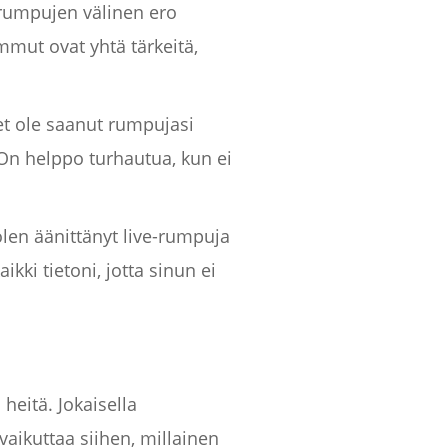
-rumpujen välinen ero
mut ovat yhtä tärkeitä,
 et ole saanut rumpujasi
n helppo turhautua, kun ei
len äänittänyt live-rumpuja
kki tietoni, jotta sinun ei
heitä. Jokaisella
aikuttaa siihen, millainen