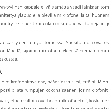
-tyylinen kappale ei välttämättä vaadi lainkaan to
änitettyä yläpuolella olevilla mikrofoneilla tai huone
country-insinöörit kuitenkin mikrofonoivat tomejaan, j
tetään yleensä myös tomeissa. Suosituimpia ovat es
 on lähellä, sijoitan mikrofonin yleensä hieman rumm
eskustaa.
t
in mikrofonoitava osa, pääasiassa siksi, että niillä on 
elposti pilata rumpujen kokonaisäänen, jos mikrofonit 
at yleinen valinta overhead-mikrofoneiksi, koska ne v