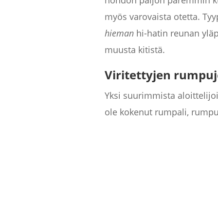
hohdon paljon paremmin kui
myös varovaista otetta. Tyyp
hieman
hi-hatin reunan yläpu
muusta kitistä.
Viritettyjen rumpu
Yksi suurimmista aloittelijo
ole kokenut rumpali, rumpuj