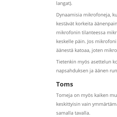
langat).
Dynaamisia mikrofoneja, k
kestävät korkeita äänenpain
mikrofonin tilanteessa mik
keskelle päin. Jos mikrofon
äänestä katoaa, joten mikro
Tietenkin myös asettelun k
napsahduksen ja äänen rung
Toms
Tomeja on myös kaiken muotoi
keskittyisin vain ymmärtämä
samalla tavalla.