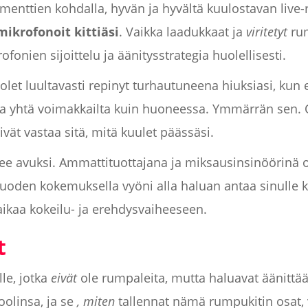
menttien kohdalla, hyvän ja hyvältä kuulostavan live
mikrofonoit kittiäsi
. Vaikka laadukkaat ja
viritetyt
rum
fonien sijoittelu ja äänitysstrategia huolellisesti.
 olet luultavasti repinyt turhautuneena hiuksiasi, kun
 yhtä voimakkailta kuin huoneessa. Ymmärrän sen. O
vät vastaa sitä, mitä kuulet päässäsi.
ee avuksi. Ammattituottajana ja miksausinsinöörinä o
vuoden kokemuksella vyöni alla haluan antaa sinulle kai
 aikaa kokeilu- ja erehdysvaiheeseen.
t
le, jotka
eivät
ole rumpaleita, mutta haluavat äänittää 
olinsa, ja se
, miten
tallennat nämä rumpukitin osat, v