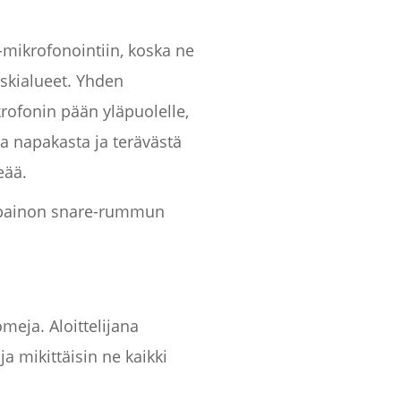
-mikrofonointiin, koska ne
eskialueet. Yhden
rofonin pään yläpuolelle,
sa napakasta ja terävästä
eää.
sapainon snare-rummun
meja. Aloittelijana
a mikittäisin ne kaikki