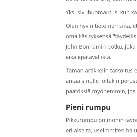
Yksi sivuhuomautus, kun käy
Olen hyvin tietoinen siitä,
oma käsityksensä "täydelli
John Bonhamin potku, joka 
aika epätavallista.
Tämän artikkelin tarkoitus 
antaa sinulle joitakin peru
päätöksiä myöhemmin, jos 
Pieni rumpu
Pikkurumpu on monin tavoi
erilaiselta, useimmiten hal