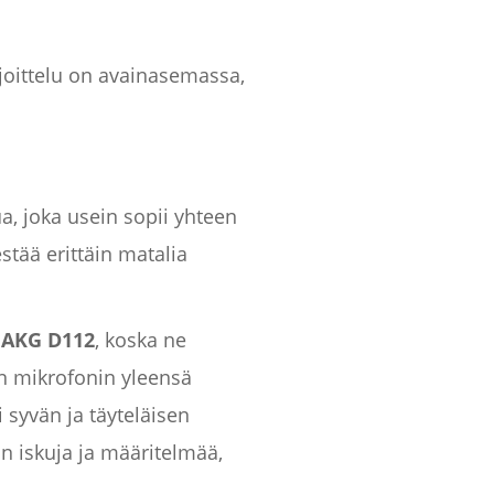
ijoittelu on avainasemassa,
, joka usein sopii yhteen
tää erittäin matalia
i
AKG D112
, koska ne
n mikrofonin yleensä
syvän ja täyteläisen
iskuja ja määritelmää,