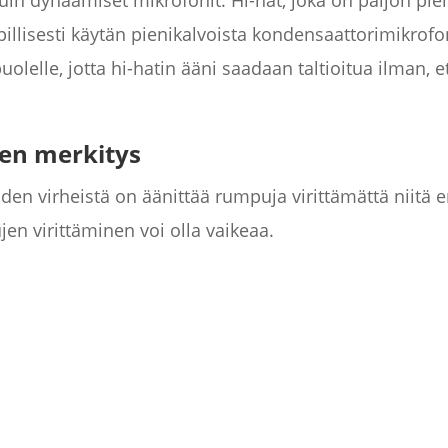
n dynaamiset mikrofonit. Hi-hat, joka on paljon pien
illisesti käytän pienikalvoista kondensaattorimikrofon
olelle, jotta hi-hatin ääni saadaan taltioitua ilman, et
jen merkitys
iden virheistä on äänittää rumpuja virittämättä niitä en
en virittäminen voi olla vaikeaa.