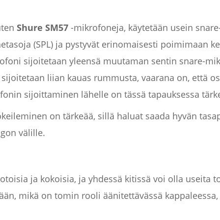
uten
Shure SM57
-mikrofoneja, käytetään usein snare
etasoja (SPL) ja pystyvät erinomaisesti poimimaan k
rofoni sijoitetaan yleensä muutaman sentin snare-mik
i sijoitetaan liian kauas rummusta, vaarana on, että o
fonin sijoittaminen lähelle on tässä tapauksessa tärk
okeileminen on tärkeää, sillä haluat saada hyvän ta
on välille.
sia ja kokoisia, ja yhdessä kitissä voi olla useita to
än, mikä on tomin rooli äänitettävässä kappaleessa, j