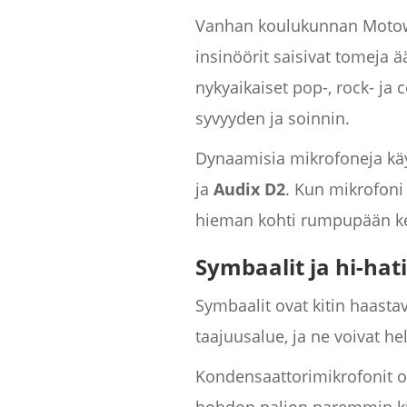
Vanhan koulukunnan Motown
insinöörit saisivat tomeja ä
nykyaikaiset pop-, rock- ja 
syvyyden ja soinnin.
Dynaamisia mikrofoneja käy
ja
Audix D2
. Kun mikrofoni
hieman kohti rumpupään k
Symbaalit ja hi-hati
Symbaalit ovat kitin haastav
taajuusalue, ja ne voivat h
Kondensaattorimikrofonit ov