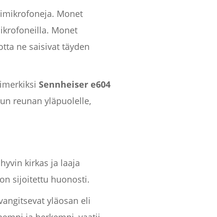
mimikrofoneja. Monet
mikrofoneilla. Monet
otta ne saisivat täyden
imerkiksi
Sennheiser e604
un reunan yläpuolelle,
hyvin kirkas ja laaja
on sijoitettu huonosti.
angitsevat yläosan eli