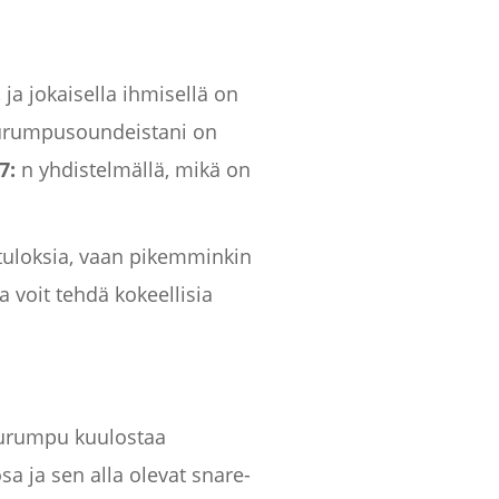
ja jokaisella ihmisellä on
tkurumpusoundeistani on
7:
n yhdistelmällä, mikä on
tuloksia, vaan pikemminkin
 voit tehdä kokeellisia
kurumpu kuulostaa
a ja sen alla olevat snare-