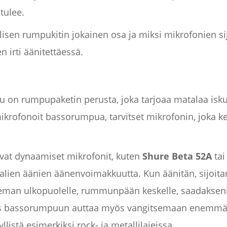
tulee.
lisen rumpukitin jokainen osa ja miksi mikrofonien s
n irti äänitettäessä.
on rumpupaketin perusta, joka tarjoaa matalaa iskua
krofonoit bassorumpua, tarvitset mikrofonin, joka kes
evat dynaamiset mikrofonit, kuten
Shure Beta 52A
ta
alien äänien äänenvoimakkuutta. Kun äänitän, sijoita
eman ulkopuolelle, rummunpään keskelle, saadakseni 
ys bassorumpuun auttaa myös vangitsemaan enemmän 
llistä esimerkiksi rock- ja metallilajeissa.