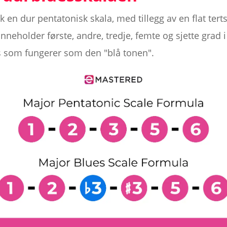
k en dur pentatonisk skala, med tillegg av en flat tert
neholder første, andre, tredje, femte og sjette grad 
rts som fungerer som den "blå tonen".