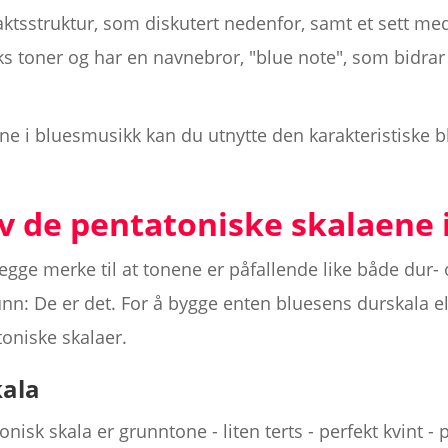
-taktsstruktur, som diskutert nedenfor, samt et sett med
s toner og har en navnebror, "blue note", som bidrar 
e i bluesmusikk kan du utnytte den karakteristiske b
 de pentatoniske skalaene i
 legge merke til at tonene er påfallende like både dur
nn: De er det. For å bygge enten bluesens durskala e
oniske skalaer.
kala
isk skala er grunntone - liten terts - perfekt kvint - p