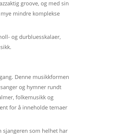
jazzaktig groove, og med sin
ne mye mindre komplekse
moll- og durbluesskalaer,
sikk.
otgang. Denne musikkformen
t sanger og hymner rundt
almer, folkemusikk og
jent for å inneholde temaer
n sjangeren som helhet har