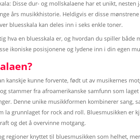
ala: Disse dur- og mollskalaene har et unikt, nesten 
nge års musikkhistorie. Heldigvis er disse mønstre
ver bluesskala kan deles inn i seks enkle toner.
tig hva en bluesskala er, og hvordan du spiller både 
isse ikoniske posisjonene og lydene inn i din egen mu
kalaen?
n kanskje kunne forvente, født ut av musikernes m
ne, og stammer fra afroamerikanske samfunn som lage
kninger. Denne unike musikkformen kombinerer sang, s
 la grunnlaget for rock and roll. Bluesmusikken er k
raft og det å overvinne motgang.
og regioner knyttet til bluesmusikken som helhet, me