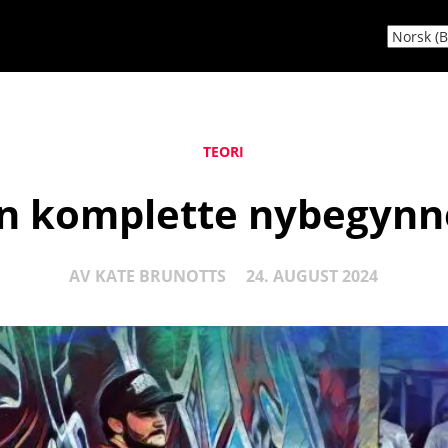
TEORI
en komplette nybegynn
AV
KATE BRUNOTTS
24. AUGUST 2024