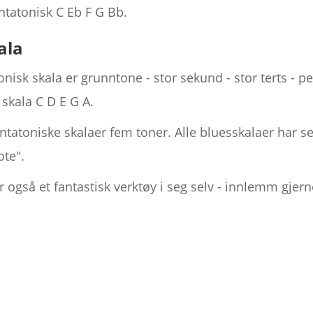
ntatonisk C Eb F G Bb.
ala
isk skala er grunntone - stor sekund - stor terts - per
 skala C D E G A.
tatoniske skalaer fem toner. Alle bluesskalaer har se
te".
 også et fantastisk verktøy i seg selv - innlemm gjer