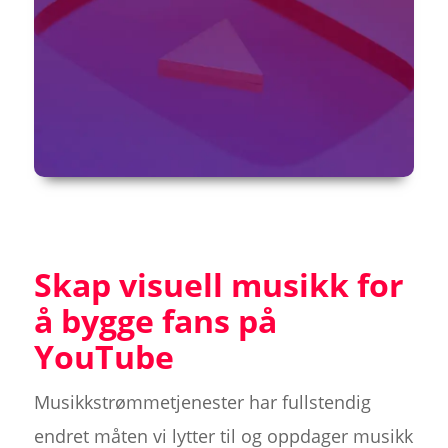
Skap visuell musikk for
å bygge fans på
YouTube
Musikkstrømmetjenester har fullstendig
endret måten vi lytter til og oppdager musikk