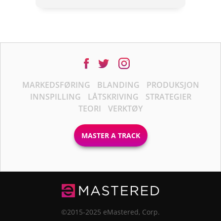
MARKEDSFØRING
BLANDING
PRODUKSJON
INNSPILLING
LÅTSKRIVING
STRATEGIER
TEORI
VERKTØY
MASTER A TRACK
©2015-2025 eMastered, Corp.