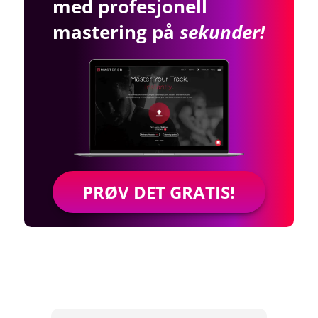
med profesjonell
mastering på
sekunder!
PRØV DET GRATIS!