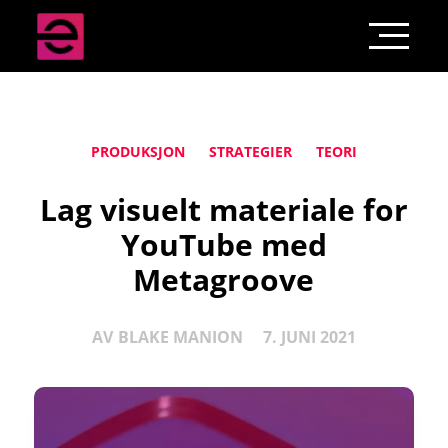
PRODUKSJON
STRATEGIER
TEORI
Lag visuelt materiale for
YouTube med
Metagroove
AV
BLAKE MANION
7. JUNI 2021