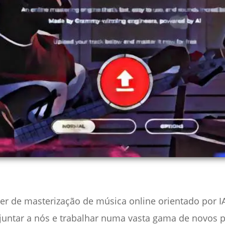
der de masterização de música online orientado por I
 juntar a nós e trabalhar numa vasta gama de novos 