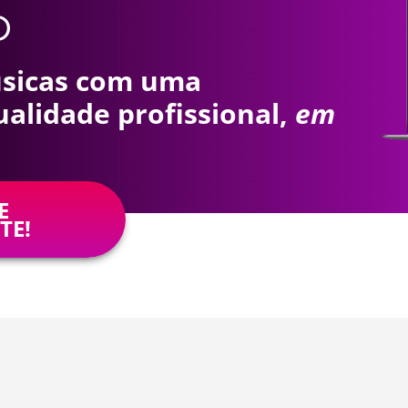
úsicas com uma
alidade profissional,
em
E
TE!