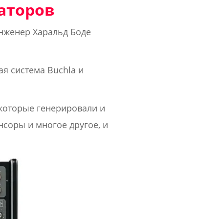
аторов
инженер Харальд Боде
я система Buchla и
 которые генерировали и
соры и многое другое, и