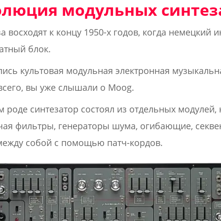
олюция модульных синтез
а восходят к концу 1950-х годов, когда немецкий 
атный блок.
лись культовая модульная электронная музыкальна
всего, вы уже слышали о Moog.
м роде синтезатор состоял из отдельных модулей,
ая фильтры, генераторы шума, огибающие, секвен
между собой с помощью патч-кордов.