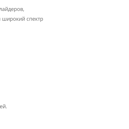
лайдеров,
м широкий спектр
ей.