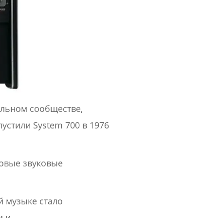
ульном сообществе,
пустили System 700 в 1976
новые звуковые
й музыке стало
м и