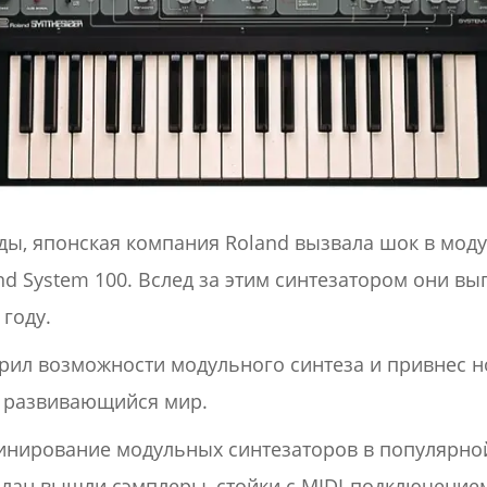
оды, японская компания Roland вызвала шок в мод
nd System 100. Вслед за этим синтезатором они вы
 году.
рил возможности модульного синтеза и привнес 
о развивающийся мир.
минирование модульных синтезаторов в популярно
план вышли сэмплеры, стойки с MIDI-подключение