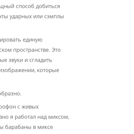
ощный способ добиться
енты ударных или сэмплы
итировать единую
ском пространстве. Это
ые звуки и сгладить
оизображении, которые
образно.
рофон с живых
вно я работал над миксом,
бы барабаны в миксе