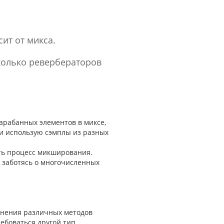
ит от микса.
колько ревербераторов
барабанных элементов в миксе,
сли использую сэмплы из разных
ть процесс микширования.
е заботясь о многочисленных
енения различных методов
ребоваться другой тип