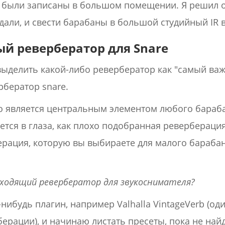
они были записаны в большом помещении. Я решил
али, и свести барабаны в большой студийный IR в 
й ревербератор для Snare
выделить какой-либо ревербератор как "самый ва
рбератор snare.
о является центральным элементом любого барабан
ается в глаза, как плохо подобранная ревербераци
берация, которую вы выбираете для малого бараба
.
ходящий ревербератор для звукоснимателя?
ибудь плагин, например Valhalla VintageVerb (од
рации), и начинаю листать пресеты, пока не найду