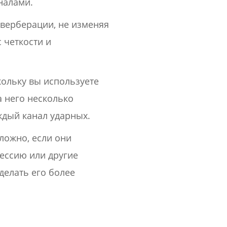
налами.
еверберации, не изменяя
 четкости и
ольку вы используете
а него несколько
ждый канал ударных.
ложно, если они
рессию или другие
делать его более