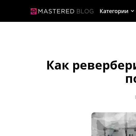
Категории
Как ревербер
п