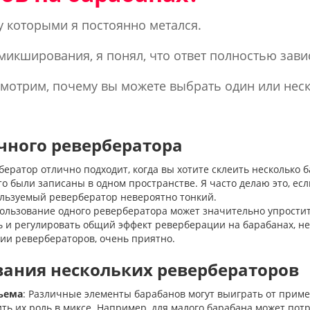
у которыми я постоянно метался.
микширования, я понял, что ответ полностью завис
ссмотрим, почему вы можете выбрать один или нес
чного ревербератора
ератор отлично подходит, когда вы хотите склеить несколько 
дто были записаны в одном пространстве. Я часто делаю это, е
ользуемый ревербератор невероятно тонкий.
пользование одного ревербератора может значительно упрости
ь и регулировать общий эффект реверберации на барабанах, н
ии ревербераторов, очень приятно.
ания нескольких ревербераторов
ъема
: Различные элементы барабанов могут выиграть от прим
ть их роль в миксе. Например, для малого барабана может пот