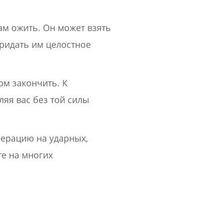
м ожить. Он может взять
придать им целостное
ом закончить. К
яя вас без той силы
ерацию на ударных,
е на многих