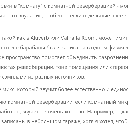
овки в "комнату" с комнатной реверберацией - м
тичного звучания, особенно если отдельные элем
такой как в Altiverb или Valhalla Room, может им
будто все барабаны были записаны в одном физиче
ое пространство помогает объединить разрозненн
хвостах реверберации, тоне помещения или стере
 сэмплами из разных источников.
е микс, который звучит более естественно и едино
ию комнатной реверберации, если комнатный мик
работаю, звучит не очень хорошо. Например, неда
записаны в небольшом гараже, хотя я хотел, что