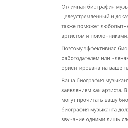
Отличная биография музы
целеустремленный и дока
также поможет любопытным
артистом и поклонниками
Поэтому эффективная биог
работодателем или членам
ориентирована на ваше т
Ваша биография музыканта
заявлением как артиста. 
могут прочитать вашу био
биография музыканта дол
звучание одними лишь сл