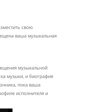
азместить свою
змещена ваша музыкальная
мещения музыкальной
ска музыки, и биография
онника, пока ваша
профиле исполнителя и