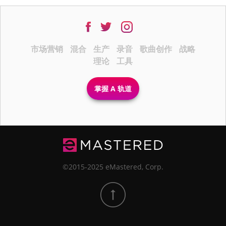
市场营销
混合
生产
录音
歌曲创作
战略
理论
工具
掌握 A 轨道
©2015-2025 eMastered, Corp.