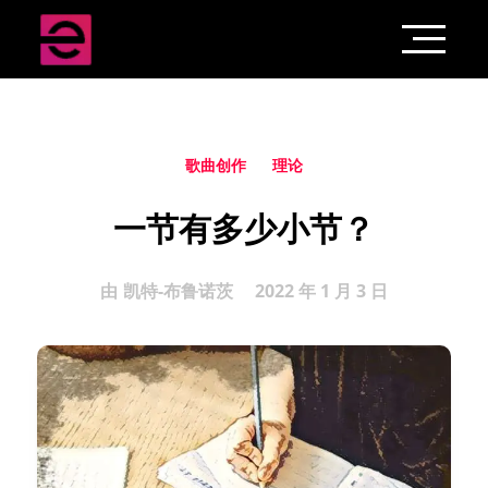
歌曲创作
理论
一节有多少小节？
由
凯特-布鲁诺茨
2022 年 1 月 3 日