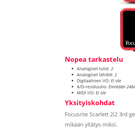
Nopea tarkastelu
Analogiset tulot:
2
Analogiset lähdöt:
2
Digitaalinen I/O:
Ei ole
A/D-resoluutio:
Enintään 24b
MIDI I/O:
Ei ole
Yksityiskohdat
Focusrite Scarlett 2i2 3rd g
mikään yllätys miksi.