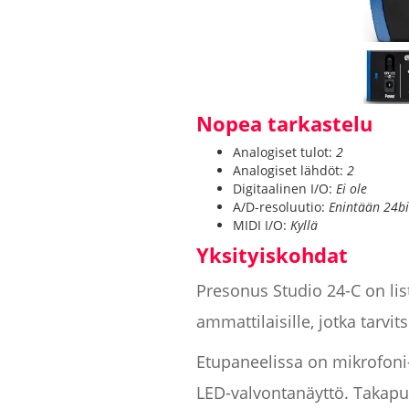
Nopea tarkastelu
Analogiset tulot:
2
Analogiset lähdöt:
2
Digitaalinen I/O:
Ei ole
A/D-resoluutio:
Enintään 24b
MIDI I/O:
Kyllä
Yksityiskohdat
Presonus Studio 24-C on list
ammattilaisille, jotka tarvi
Etupaneelissa on mikrofoni-
LED-valvontanäyttö. Takapuol