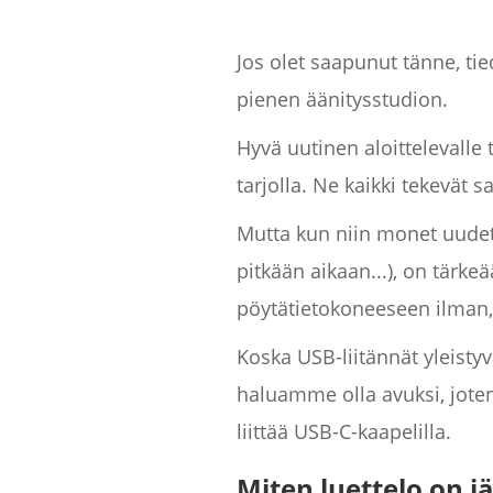
Jos olet saapunut tänne, tied
pienen äänitysstudion.
Hyvä uutinen aloittelevalle 
tarjolla. Ne kaikki tekevät sa
Mutta kun niin monet uudet 
pitkään aikaan...), on tärke
pöytätietokoneeseen ilman, 
Koska USB-liitännät yleistyv
haluamme olla avuksi, jote
liittää USB-C-kaapelilla.
Miten luettelo on jä