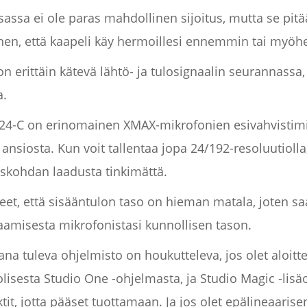
sassa ei ole paras mahdollinen sijoitus, mutta se pitä
ihen, että kaapeli käy hermoillesi ennemmin tai myö
on erittäin kätevä lähtö- ja tulosignaalin seurannassa,
a.
24-C on erinomainen XMAX-mikrofonien esivahvistimi
nsiosta. Kun voit tallentaa jopa 24/192-resoluutiolla, 
yiskohdan laadusta tinkimättä.
taneet, että sisääntulon taso on hieman matala, joten 
aamisesta mikrofonistasi kunnollisen tason.
a tuleva ohjelmisto on houkutteleva, jos olet aloittel
isesta Studio One -ohjelmasta, ja Studio Magic -lisä
ektit, jotta pääset tuottamaan. Ja jos olet epälineaaris