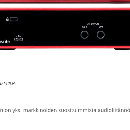
it/192kHz
en on yksi markkinoiden suosituimmista audioliitännöis