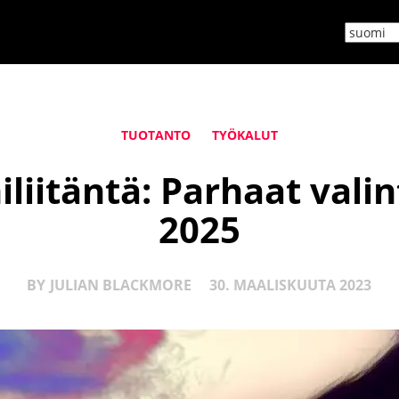
TUOTANTO
TYÖKALUT
iliitäntä: Parhaat val
2025
BY
JULIAN BLACKMORE
30. MAALISKUUTA 2023