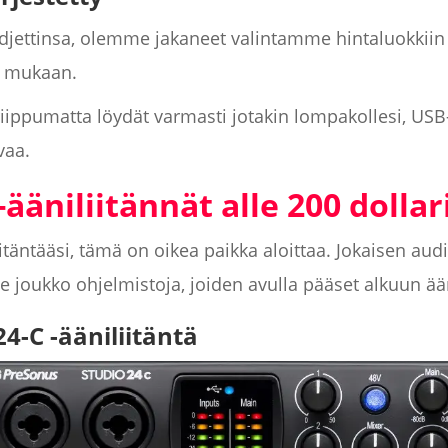
jettinsa, olemme jakaneet valintamme hintaluokkiin 
n mukaan.
 riippumatta löydät varmasti jotakin lompakollesi, USB-
vaa.
ääniliitännät alle 200 dollar
itäntääsi, tämä on oikea paikka aloittaa. Jokaisen aud
ee joukko ohjelmistoja, joiden avulla pääset alkuun ää
24-C -ääniliitäntä