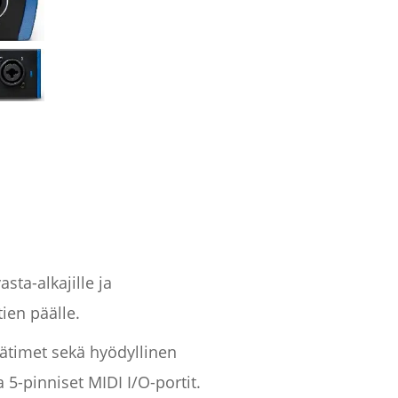
sta-alkajille ja
ien päälle.
äätimet sekä hyödyllinen
 5-pinniset MIDI I/O-portit.