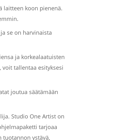
ä laitteen koon pienenä.
hemmin.
 ja se on harvinaista
ensa ja korkealaatuisten
voit tallentaa esityksesi
saatat joutua säätämään
ija. Studio One Artist on
ohjelmapaketti tarjoaa
en tuotannon ystävä,