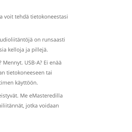
la voit tehdä tietokoneestasi
audioliitäntöjä on runsaasti
ia kelloja ja pillejä.
e? Mennyt. USB-A? Ei enää
aan tietokoneeseen tai
ttimen käyttöön.
eistyvät. Me eMasteredilla
iitännät, jotka voidaan