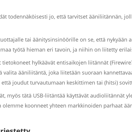
ät todennäköisesti jo, että tarvitset ääniliitännän, jol
tuottajalle tai äänitysinsinöörille on se, että nykyään 
maa työtä hieman eri tavoin, ja niihin on liitetty erilais
tietokoneet hylkäävät entisaikojen liitännät (Firewir
ää valita ääniliitäntä, joka liitetään suoraan kannettav
että joudut turvautumaan keskittimen tai (hitsi) sovi
ät, myös tätä USB-liitäntää käyttävät audioliitännät yl
n olemme koonneet yhteen markkinoiden parhaat äänil
rjestetty