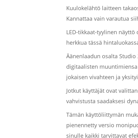
Kuulokelähtö laitteen takao
Kannattaa vain varautua si
LED-tikkaat-tyylinen näyttö 
herkkua tässä hintaluokass
Äänenlaadun osalta Studio 
digitaalisten muuntimiensa a
jokaisen vivahteen ja yksit
Jotkut käyttäjät ovat valit
vahvistusta saadaksesi dyn
Tämän käyttöliittymän mukan
pienennetty versio monipuol
sinulle kaikki tarvittavat ef