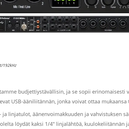
it/192kHz
amme budjettiystävällisin, ja se sopii erinomaisesti va
tsevat USB-ääniliitännän, jonka voivat ottaa mukaansa t
 ja linjatulot, äänenvoimakkuuden ja vahvistuksen s
elta löydät kaksi 1/4" linjalähtöä, kuulokeliitännän ja