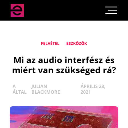
FELVÉTEL
ESZKÖZÖK
Mi az audio interfész és
miért van szükséged rá?
A
JULIAN
ÁPRILIS 28,
ÁLTAL
BLACKMORE
2021