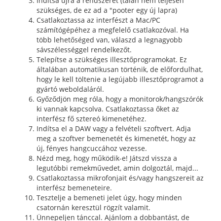
Indítsa újra a rendszerét (talán nem teljesen
szükséges, de ez ad a "pooter egy új lapra)
Csatlakoztassa az interfészt a Mac/PC
számítógépéhez a megfelelő csatlakozóval. Ha
több lehetőséged van, válaszd a legnagyobb
sávszélességgel rendelkezőt.
Telepítse a szükséges illesztőprogramokat. Ez
általában automatikusan történik, de előfordulhat,
hogy le kell töltenie a legújabb illesztőprogramot a
gyártó weboldaláról.
Győződjön meg róla, hogy a monitorok/hangszórók
ki vannak kapcsolva. Csatlakoztassa őket az
interfész fő sztereó kimenetéhez.
Indítsa el a DAW vagy a felvételi szoftvert. Adja
meg a szoftver bemenetét és kimenetét, hogy az
új, fényes hangcuccához vezesse.
Nézd meg, hogy működik-e! Játszd vissza a
legutóbbi remekművedet, amin dolgoztál, majd...
Csatlakoztassa mikrofonjait és/vagy hangszereit az
interfész bemeneteire.
Tesztelje a bemeneti jelet úgy, hogy minden
csatornán keresztül rögzít valamit.
Ünnepeljen tánccal. Ajánlom a dobbantást, de