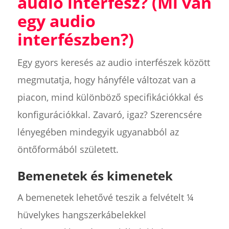
audio interfész? (Mi van
egy audio
interfészben?)
Egy gyors keresés az audio interfészek között
megmutatja, hogy hányféle változat van a
piacon, mind különböző specifikációkkal és
konfigurációkkal. Zavaró, igaz? Szerencsére
lényegében mindegyik ugyanabból az
öntőformából született.
Bemenetek és kimenetek
A bemenetek lehetővé teszik a felvételt ¼
hüvelykes hangszerkábelekkel