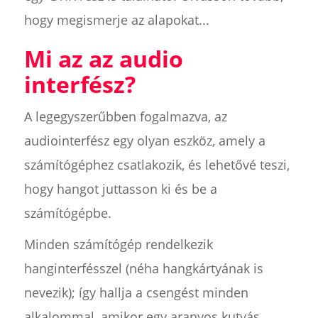
hogy megismerje az alapokat...
Mi az az audio
interfész?
A legegyszerűbben fogalmazva, az
audiointerfész egy olyan eszköz, amely a
számítógéphez csatlakozik, és lehetővé teszi,
hogy hangot juttasson ki és be a
számítógépbe.
Minden számítógép rendelkezik
hanginterfésszel (néha hangkártyának is
nevezik); így hallja a csengést minden
alkalommal, amikor egy aranyos kutyás