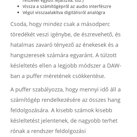
részével együtt lejátszva, stb.)
Vissza a számítógépről az audio interfészre
Végül visszaalakítva digitálisról analógra
Csoda, hogy mindez csak a másodperc
töredékét veszi igénybe, de észrevehető, és
hatalmas zavaró tényező az énekesek és a
hangszeresek számára egyaránt. A túlzott
késleltetés ellen a legjobb módszer a DAW-
ban a puffer méretének csökkentése.
A puffer szabályozza, hogy mennyi idő áll a
számítógép rendelkezésére az összes hang
feldolgozására. A kisebb számok kisebb
késleltetést jelentenek, de nagyobb terhet
rónak a rendszer feldolgozási