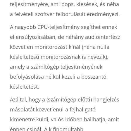
teljesítményére, ami pops, kiesések, és néha
a felvételi szoftver felborulását eredményezi.
A nagyobb CPU-teljesítmény segíthet ennek
ellensúlyozásában, de néhány audiointerfész
közvetlen monitorozást kínál (néha nulla
késleltetésű monitorozásnak is nevezik),
amely a számítógép teljesítményének
befolyásolása nélkül kezeli a bosszantó
késleltetést.
Azáltal, hogy a (számítógép előtti) hangjelzés
másolatát közvetlenül a fejhallgató
kimenetre küldi, valós időben hallhatja, amit
éppen csinál. A kifinomultabb