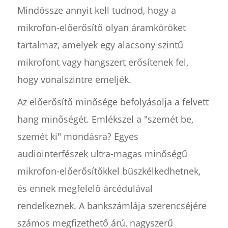
Mindössze annyit kell tudnod, hogy a
mikrofon-előerősítő olyan áramköröket
tartalmaz, amelyek egy alacsony szintű
mikrofont vagy hangszert erősítenek fel,
hogy vonalszintre emeljék.
Az előerősítő minősége befolyásolja a felvett
hang minőségét. Emlékszel a "szemét be,
szemét ki" mondásra? Egyes
audiointerfészek ultra-magas minőségű
mikrofon-előerősítőkkel büszkélkedhetnek,
és ennek megfelelő árcédulával
rendelkeznek. A bankszámlája szerencséjére
számos megfizethető árú, nagyszerű