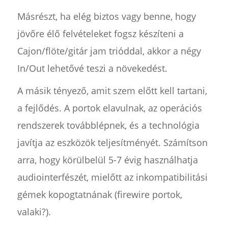
Másrészt, ha elég biztos vagy benne, hogy
jövőre élő felvételeket fogsz készíteni a
Cajon/flöte/gitár jam trióddal, akkor a négy
In/Out lehetővé teszi a növekedést.
A másik tényező, amit szem előtt kell tartani,
a fejlődés. A portok elavulnak, az operációs
rendszerek továbblépnek, és a technológia
javítja az eszközök teljesítményét. Számítson
arra, hogy körülbelül 5-7 évig használhatja
audiointerfészét, mielőtt az inkompatibilitási
gémek kopogtatnának (firewire portok,
valaki?).