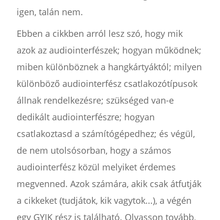
igen, talán nem.
Ebben a cikkben arról lesz szó, hogy mik
azok az audiointerfészek; hogyan működnek;
miben különböznek a hangkártyáktól; milyen
különböző audiointerfész csatlakozótípusok
állnak rendelkezésre; szükséged van-e
dedikált audiointerfészre; hogyan
csatlakoztasd a számítógépedhez; és végül,
de nem utolsósorban, hogy a számos
audiointerfész közül melyiket érdemes
megvenned. Azok számára, akik csak átfutják
a cikkeket (tudjátok, kik vagytok...), a végén
egy GYIK rész is található. Olvasson tovább,