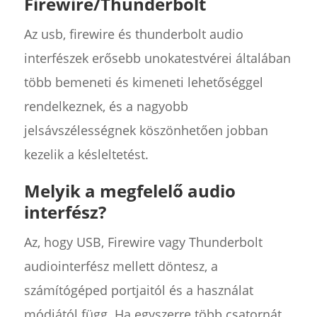
Firewire/Thunderbolt
Az usb, firewire és thunderbolt audio
interfészek erősebb unokatestvérei általában
több bemeneti és kimeneti lehetőséggel
rendelkeznek, és a nagyobb
jelsávszélességnek köszönhetően jobban
kezelik a késleltetést.
Melyik a megfelelő audio
interfész?
Az, hogy USB, Firewire vagy Thunderbolt
audiointerfész mellett döntesz, a
számítógéped portjaitól és a használat
módjától függ. Ha egyszerre több csatornát