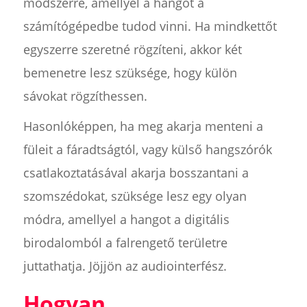
módszerre, amellyel a hangot a
számítógépedbe tudod vinni. Ha mindkettőt
egyszerre szeretné rögzíteni, akkor két
bemenetre lesz szüksége, hogy külön
sávokat rögzíthessen.
Hasonlóképpen, ha meg akarja menteni a
füleit a fáradtságtól, vagy külső hangszórók
csatlakoztatásával akarja bosszantani a
szomszédokat, szüksége lesz egy olyan
módra, amellyel a hangot a digitális
birodalomból a falrengető területre
juttathatja. Jöjjön az audiointerfész.
‍Hogyan