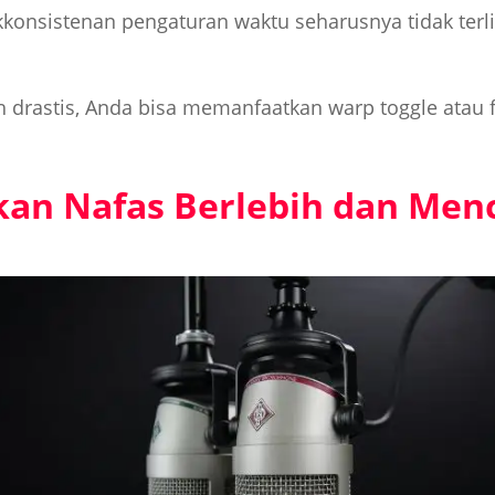
akkonsistenan pengaturan waktu seharusnya tidak terlih
drastis, Anda bisa memanfaatkan warp toggle atau fit
kan Nafas Berlebih dan Men