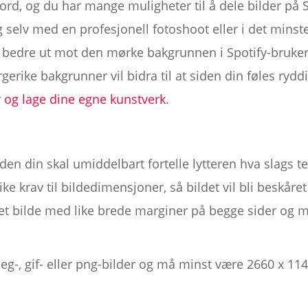
ord, og du har mange muligheter til å dele bilder på Sp
 selv med en profesjonell fotoshoot eller i det minste ø
 bedre ut mot den mørke bakgrunnen i Spotify-brukerg
gerike bakgrunner vil bidra til at siden din føles ryddi
r og lage dine egne kunstverk
.
en din skal umiddelbart fortelle lytteren hva slags te
ike krav til bildedimensjoner, så bildet vil bli beskåre
e et bilde med like brede marginer på begge sider og m
.
g-, gif- eller png-bilder og må minst være 2660 x 114