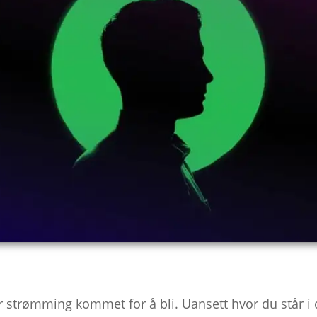
 er strømming kommet for å bli. Uansett hvor du står i