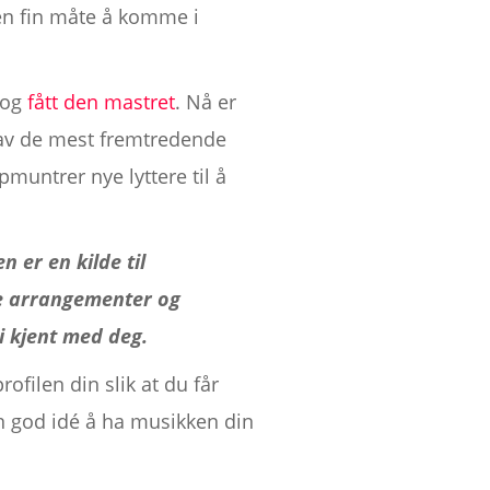
 en fin måte å komme i
og
fått den mastret
. Nå er
n av de mest fremtredende
untrer nye lyttere til å
n er en kilde til
e arrangementer og
li kjent med deg.
ofilen din slik at du får
en god idé å ha musikken din