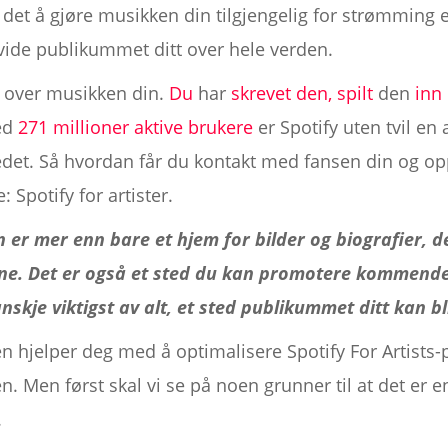
 det å gjøre musikken din tilgjengelig for strømming
vide publikummet ditt over hele verden.
r over musikken din.
Du
har
skrevet den,
spilt
den
inn
med
271 millioner aktive brukere
er Spotify uten tvil e
t. Så hvordan får du kontakt med fansen din og oppm
 Spotify for artister.
n er mer enn bare et hjem for bilder og biografier, de
ine. Det er også et sted du kan promotere kommend
nskje viktigst av alt, et sted publikummet ditt kan b
 hjelper deg med å optimalisere Spotify For Artists-pr
n. Men først skal vi se på noen grunner til at det er 
.