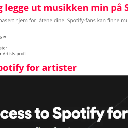
g legge ut musikken min på 
basert hjem for låtene dine. Spotify-fans kan finne 
nger
ister
 Artists-profil
potify for artister