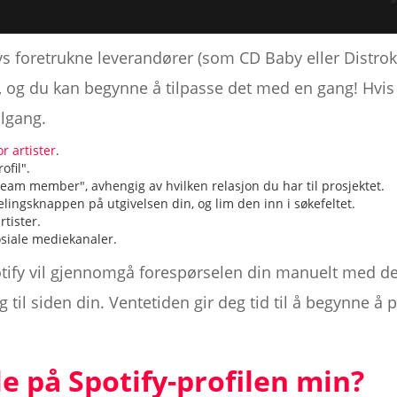
ys foretrukne leverandører (som CD Baby eller Distrok
sts, og du kan begynne å tilpasse det med en gang! Hvis 
ilgang.
or artister
.
ofil".
l team member", avhengig av hvilken relasjon du har til prosjektet.
elingsknappen på utgivelsen din, og lim den inn i søkefeltet.
rtister.
osiale mediekanaler.
ify vil gjennomgå forespørselen din manuelt med de
g til siden din. Ventetiden gir deg tid til å begynne å
le på Spotify-profilen min?