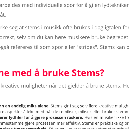
rbeides med individuelle spor for å gi en lydtekniker 
åt.
rke seg at stems i musikk ofte brukes i dagligtalen for 
 korrekt, selv om du kan høre musikere bruke begrepe
gså refereres til som spor eller "stripes". Stems kan o
ene med å bruke Stems?
 kreative muligheter når det gjelder å bruke stems. H
nn en endelig miks alene.
Stems gir i seg selv flere kreative mulig
ere aspekter å leke med når de remikser, mikser eller bruker stemm
er lydfiler for å gjøre prosessen raskere.
Hvis en musiker ikke tre
mmestamme gjøre prosessen mer effektiv. Stems er praktiske og or
r visse typer samarbeid.
DJ-er og live-arrangører setter stor pris 