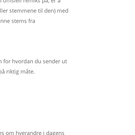
offisiell remiks på, er å
ller stemmene til den) med
finne stems fra
an for hvordan du sender ut
på riktig måte.
kes om hverandre i dagens