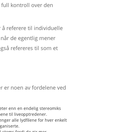
full kontroll over den
å referere til individuelle
t når de egentlig mener
gså refereres til som et
er er noen av fordelene ved
heter enn en endelig stereomiks
ene til liveopptredener.
nger alle lydfilene for hver enkelt
ganiserte.
på stems fordi de gir mer