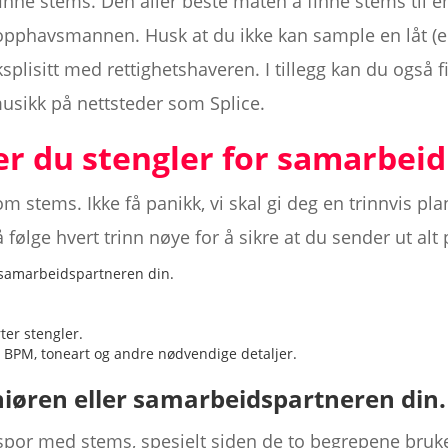
nne stems. Den aller beste måten å finne stems til en 
opphavsmannen. Husk at du ikke kan sample en låt (e
splisitt med rettighetshaveren. I tillegg kan du også 
usikk på nettsteder som Splice.
er du stengler for samarbeid
m stems. Ikke få panikk, vi skal gi deg en trinnvis pl
 følge hvert trinn nøye for å sikre at du sender ut alt 
 samarbeidspartneren din.
er stengler.
PM, toneart og andre nødvendige detaljer.
niøren eller samarbeidspartneren din.
tispor med stems, spesielt siden de to begrepene bru