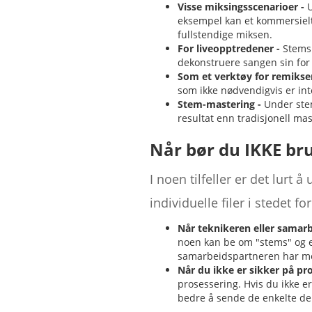
Visse miksingsscenarioer -
U
eksempel kan et kommersielt
fullstendige miksen.
For liveopptredener -
Stems 
dekonstruere sangen sin for e
Som et verktøy for remikser
som ikke nødvendigvis er inte
Stem-mastering -
Under stem
resultat enn tradisjonell mas
Når bør du IKKE br
I noen tilfeller er det lur
individuelle filer i stedet 
Når teknikeren eller samarb
noen kan be om "stems" og ege
samarbeidspartneren har mes
Når du ikke er sikker på pr
prosessering. Hvis du ikke er
bedre å sende de enkelte del