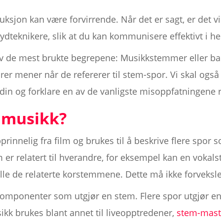
sjon kan være forvirrende. Når det er sagt, er det vik
ydteknikere, slik at du kan kommunisere effektivt i h
t av de mest brukte begrepene: Musikkstemmer eller b
ører mener når de refererer til stem-spor. Vi skal o
din og forklare en av de vanligste misoppfatningene 
i musikk?
nnelig fra film og brukes til å beskrive flere spor s
tem er relatert til hverandre, for eksempel kan en vok
e de relaterte korstemmene. Dette må ikke forveksl
 komponenter som utgjør en stem. Flere spor utgjør en
ikk brukes blant annet til liveopptredener,
stem-mast