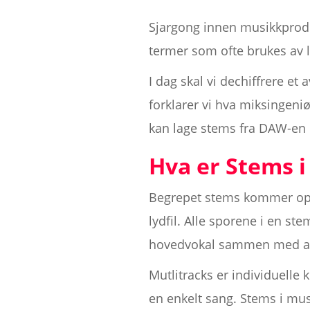
Sjargong innen musikkproduk
termer som ofte brukes av l
I dag skal vi dechiffrere e
forklarer vi hva miksingeni
kan lage stems fra DAW-en 
Hva er Stems 
Begrepet stems kommer oppri
lydfil. Alle sporene i en s
hovedvokal sammen med all
Mutlitracks er individuelle
en enkelt sang. Stems i mus