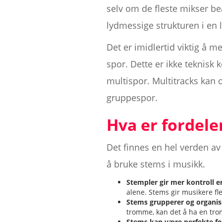
selv om de fleste mikser bea
lydmessige strukturen i en l
Det er imidlertid viktig å me
spor. Dette er ikke teknisk
multispor. Multitracks kan o
gruppespor.
Hva er fordel
Det finnes en hel verden av
å bruke stems i musikk.
Stempler gir mer kontroll e
alene. Stems gir musikere fl
Stems grupperer og organiser
tromme, kan det å ha en tro
Stems kan være perfekte fo