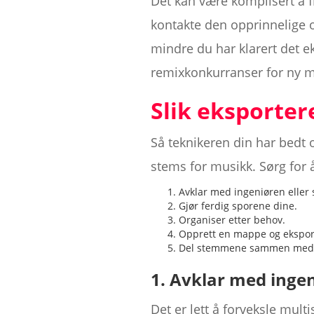
Det kan være komplisert å fi
kontakte den opprinnelige 
mindre du har klarert det ek
remixkonkurranser for ny m
Slik eksporter
Så teknikeren din har bedt o
stems for musikk. Sørg for å
Avklar med ingeniøren eller
Gjør ferdig sporene dine.
Organiser etter behov.
Opprett en mappe og eksport
Del stemmene sammen med B
1. Avklar med inge
Det er lett å forveksle mul