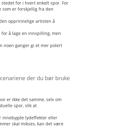
stedet for i hvert enkelt spor. For
om er forskjellig fra den
 den opprinnelige artisten å
for å lage en innspilling, men
an noen ganger gi et mer polert
 scenariene der du bør bruke
por er ikke det samme, selv om
uelle spor, slik at
 innebygde lydeffekter eller
rommer skal mikses, kan det være