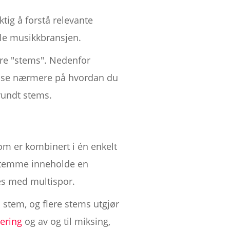
tig å forstå relevante
ele musikkbransjen.
are "stems". Nedenfor
gså se nærmere på hvordan du
rundt stems.
om er kombinert i én enkelt
alstemme inneholde en
es med multispor.
 stem, og flere stems utgjør
ering
og av og til miksing,