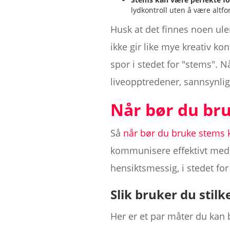
lydkontroll uten å være altfo
Husk at det finnes noen ule
ikke gir like mye kreativ ko
spor i stedet for "stems". Nå
liveopptredener, sannsynligvi
Når bør du bru
Så
når bør du bruke stems 
kommunisere effektivt med 
hensiktsmessig, i stedet for 
Slik bruker du stilk
Her er et par måter du kan b