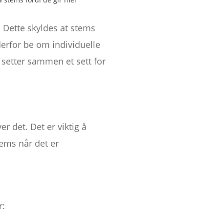
. Dette skyldes at stems
derfor be om individuelle
r setter sammen et sett for
r det. Det er viktig å
ems når det er
r: