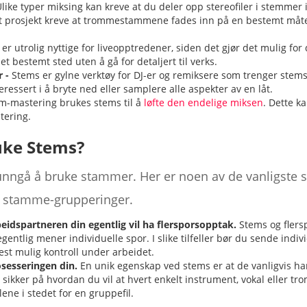
like typer miksing kan kreve at du deler opp stereofiler i stemmer i 
 prosjekt kreve at trommestammene fades inn på en bestemt måte s
er utrolig nyttige for liveopptredener, siden det gjør det mulig for
t bestemt sted uten å gå for detaljert til verks.
 -
Stems er gylne verktøy for DJ-er og remiksere som trenger stems 
ressert i å bryte ned eller samplere alle aspekter av en låt.
-mastering brukes stems til å
løfte den endelige miksen
. Dette k
tering.
uke Stems?
t å unngå å bruke stammer. Her er noen av de vanligste
for stamme-grupperinger.
eidspartneren din egentlig vil ha flersporsopptak.
Stems og flers
ntlig mener individuelle spor. I slike tilfeller bør du sende individ
t mulig kontroll under arbeidet.
osesseringen din.
En unik egenskap ved stems er at de vanligvis har
 sikker på hvordan du vil at hvert enkelt instrument, vokal eller t
ene i stedet for en gruppefil.