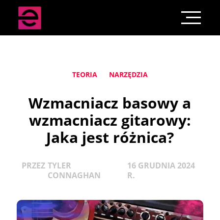
TEORIA
NARZĘDZIA
Wzmacniacz basowy a
wzmacniacz gitarowy:
Jaka jest różnica?
PRZEZ
TYLER
16 GRUDNIA 2024
CONNAGHAN
R.