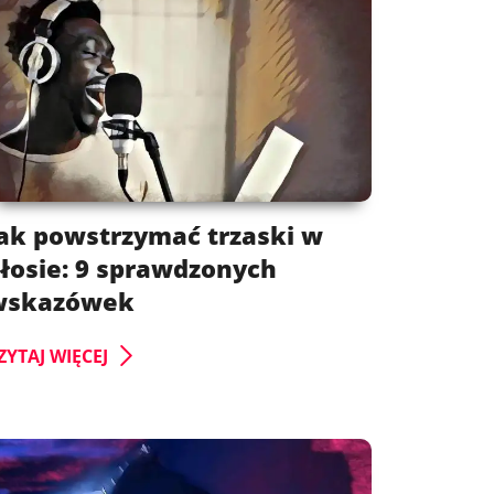
ak powstrzymać trzaski w
łosie: 9 sprawdzonych
wskazówek
ZYTAJ WIĘCEJ