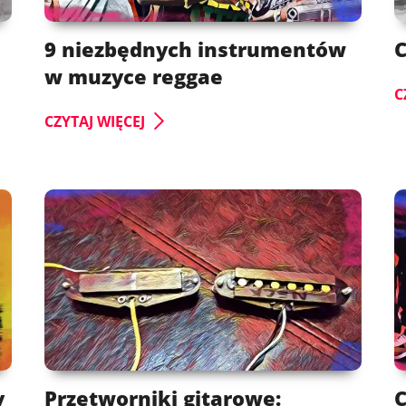
9 niezbędnych instrumentów
C
w muzyce reggae
C
CZYTAJ WIĘCEJ
y
Przetworniki gitarowe:
C