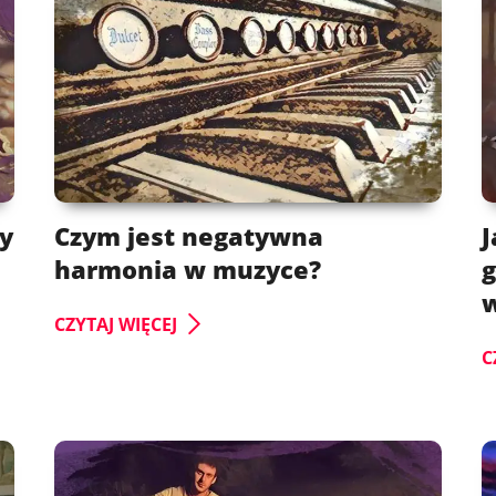
ry
Czym jest negatywna
J
harmonia w muzyce?
g
CZYTAJ WIĘCEJ
C