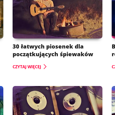
30 łatwych piosenek dla
B
początkujących śpiewaków
r
CZYTAJ WIĘCEJ
C