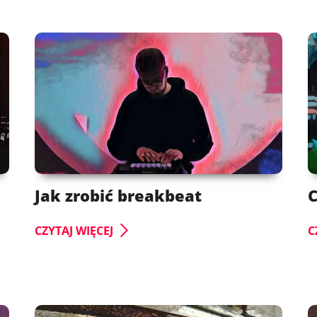
Jak zrobić breakbeat
C
CZYTAJ WIĘCEJ
C