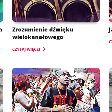
a
Zrozumienie dźwięku
J
wielokanałowego
C
CZYTAJ WIĘCEJ