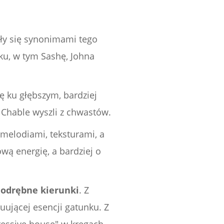
ały się synonimami tego
ku, w tym Sashę, Johna
ę ku głębszym, bardziej
 Chable wyszli z chwastów.
 melodiami, teksturami, a
wą energię, a bardziej o
a odrębne kierunki
. Z
uującej esencji gatunku. Z
gressive house" w kręgach