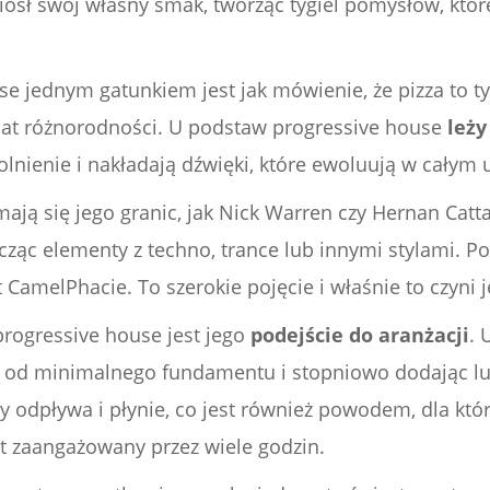
iósł swój własny smak, tworząc tygiel pomysłów, któ
 jednym gatunkiem jest jak mówienie, że pizza to tyl
świat różnorodności. U podstaw progressive house
leży
lnienie i nakładają dźwięki, które ewoluują w całym 
ymają się jego granic, jak Nick Warren czy Hernan Cat
ącząc elementy z techno, trance lub innymi stylami. P
amelPhacie. To szerokie pojęcie i właśnie to czyni j
progressive house jest jego
podejście do aranżacji
. 
c od minimalnego fundamentu i stopniowo dodając l
ry odpływa i płynie, co jest również powodem, dla kt
et zaangażowany przez wiele godzin.