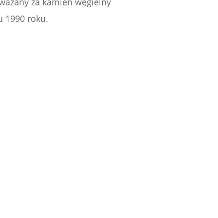
o uważany za kamień węgielny
u 1990 roku.