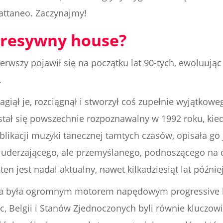
attaneo. Zaczynajmy!
gresywny house?
erwszy pojawił się na początku lat 90-tych, ewoluują
.
nagiął je, rozciągnął i stworzył coś zupełnie wyjątkow
tał się powszechnie rozpoznawalny w 1992 roku, kie
likacji muzyki tanecznej tamtych czasów, opisała g
, uderzającego, ale przemyślanego, podnoszącego na
ten jest nadal aktualny, nawet kilkadziesiąt lat później
ia była ogromnym motorem napędowym progressive ho
c, Belgii i Stanów Zjednoczonych byli równie kluczow