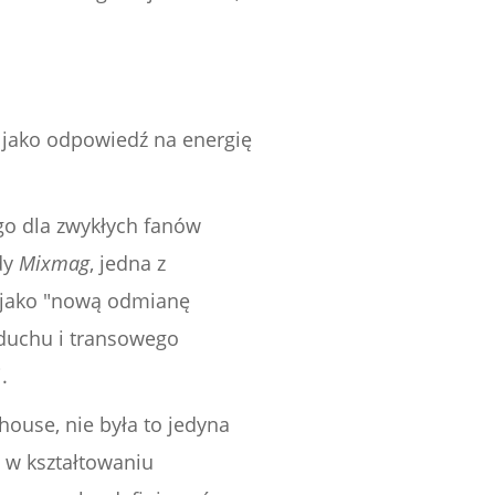
c jako odpowiedź na energię
ego dla zwykłych fanów
dy
Mixmag
, jedna z
o jako "nową odmianę
 duchu i transowego
.
use, nie była to jedyna
i w kształtowaniu