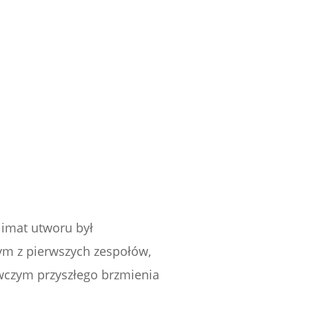
limat utworu był
ym z pierwszych zespołów,
awczym przyszłego brzmienia