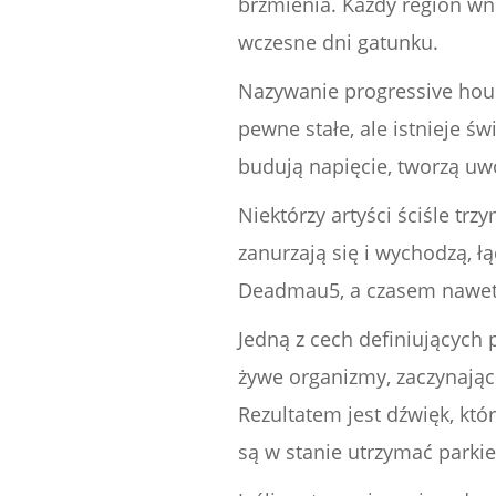
brzmienia. Każdy region wn
wczesne dni gatunku.
Nazywanie progressive house
pewne stałe, ale istnieje 
budują napięcie, tworzą uwo
Niektórzy artyści ściśle trz
zanurzają się i wychodzą, ł
Deadmau5, a czasem nawet C
Jedną z cech definiujących 
żywe organizmy, zaczynają
Rezultatem jest dźwięk, któ
są w stanie utrzymać parki