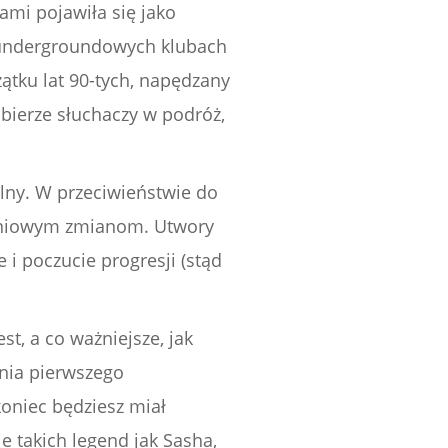
mi pojawiła się jako
w undergroundowych klubach
zątku lat 90-tych, napędzany
abierze słuchaczy w podróż,
lny. W przeciwieństwie do
topniowym zmianom. Utwory
 i poczucie progresji (stąd
t, a co ważniejsze, jak
nia pierwszego
oniec będziesz miał
e takich legend jak Sasha,