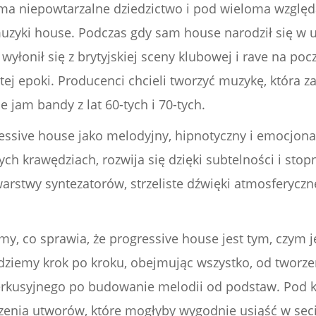
a niepowtarzalne dziedzictwo i pod wieloma względa
i muzyki house. Podczas gdy sam house narodził się 
wyłonił się z brytyjskiej sceny klubowej i rave na poc
tej epoki. Producenci chcieli tworzyć muzykę, która z
 jam bandy z lat 60-tych i 70-tych.
ressive house jako melodyjny, hipnotyczny i emocjona
ych krawędziach, rozwija się dzięki subtelności i s
arstwy syntezatorów, strzeliste dźwięki atmosferyczne
 co sprawia, że progressive house jest tym, czym jes
ziemy krok po kroku, obejmując wszystko, od tworze
rkusyjnego po budowanie melodii od podstaw. Pod k
rzenia utworów, które mogłyby wygodnie usiąść w seci