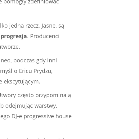
re pomogły zdefiniować
ko jedna rzecz. Jasne, są
 progresja
. Producenci
utworze.
taneo, podczas gdy inni
omyśl o Ericu Prydzu,
e ekscytującym.
Utwory często przypominają
ub odejmując warstwy.
órego DJ-e progressive house