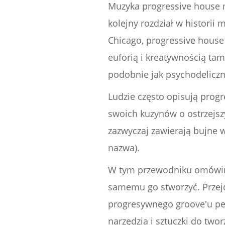
Muzyka progressive house m
kolejny rozdział w histori
Chicago, progressive house 
euforią i kreatywnością tam
podobnie jak psychodeliczne
Ludzie często opisują prog
swoich kuzynów o ostrzejsz
zazwyczaj zawierają bujne w
nazwa).
W tym przewodniku omówimy,
samemu go stworzyć. Przejd
progresywnego groove'u pe
narzędzia i sztuczki do two