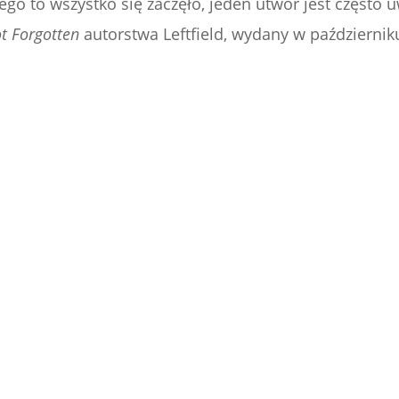
czego to wszystko się zaczęło, jeden utwór jest częst
t Forgotten
autorstwa Leftfield, wydany w październik