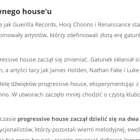
wnego house'u
e jak Guerilla Records, Hooj Choons i Renaissance st
mowały artystów, którzy zdefiniowali złotą erę gatun
essive house zaczął się zmieniać. Gatunek skłaniał si
a artyści tacy jak James Holden, Nathan Fake i Luke
paletę dźwięków progressive house, eksperymentując z
hno. W utworach zaczęło mniej chodzić o czystą klubo
 czasie
progressive house zaczął dzielić się na dw
ycjonalistów, którzy pozostali wierni melodyjnej, ewol
się big room house'u zaczęło zmieniać definicję "pro