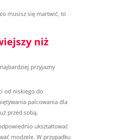
 co musisz się martwić, to
wiejszy niż
ajbardziej przyjazny
ci od niskiego do
miętywania palcowania dla
tuż przed sobą.
 odpowiednio ukształtować
dować modzele. W przypadku