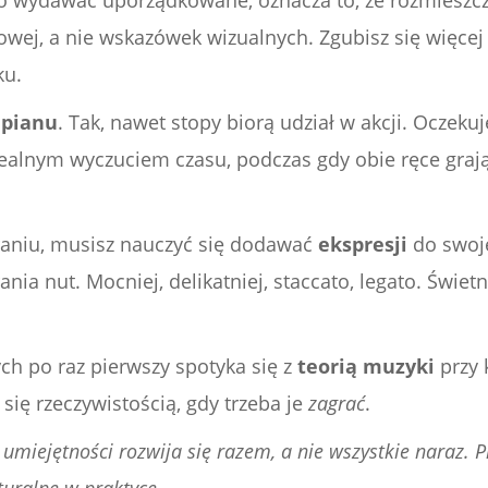
 to wydawać uporządkowane, oznacza to, że rozmieszc
ej, a nie wskazówek wizualnych. Zgubisz się więcej n
ku.
epianu
. Tak, nawet stopy biorą udział w akcji. Oczekuj
ealnym wyczuciem czasu, podczas gdy obie ręce grają
graniu, musisz nauczyć się dodawać
ekspresji
do swoje
ania nut. Mocniej, delikatniej, staccato, legato. Świe
ch po raz pierwszy spotyka się z
teorią muzyki
przy 
 się rzeczywistością, gdy trzeba je
zagrać
.
 umiejętności rozwija się razem, a nie wszystkie naraz. P