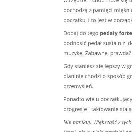
w rzędzie. I choć może się
pochodzą z pamięci mięśniow
początku, i to jest w porząd
Dodaj do tego
pedały fort
podnosić pedał sustain z id
muzykę. Zabawne, prawda?
Gdy staniesz się lepszy w 
pianinie chodzi o sposób gr
przemyśleń.
Ponadto wielu początkujący
progresje i taktowanie stają
Nie panikuj. Większość z tych