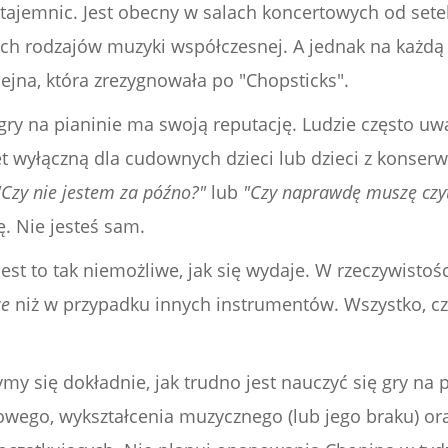
 tajemnic. Jest obecny w salach koncertowych od setek
ych rodzajów muzyki współczesnej. A jednak na każdą
ejna, która zrezygnowała po "Chopsticks".
y na pianinie ma swoją reputację. Ludzie często uwa
 wyłączną dla cudownych dzieci lub dzieci z konserwa
"Czy nie jestem za późno?"
lub
"Czy naprawdę muszę czy
ę. Nie jesteś sam.
 jest to tak niemożliwe, jak się wydaje. W rzeczywistoś
ze
niż w przypadku innych instrumentów. Wszystko, cz
y się dokładnie, jak trudno jest nauczyć się gry na p
wego, wykształcenia muzycznego (lub jego braku) or