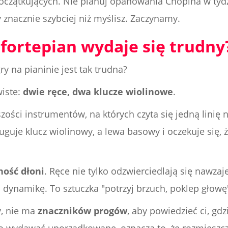
oczątkujących. Nie planuj opanowania Chopina w tydz
 znacznie szybciej niż myślisz. Zaczynamy.
 fortepian wydaje się trudny
ry na pianinie jest tak trudna?
wiste:
dwie ręce, dwa klucze wiolinowe
.
ości instrumentów, na których czyta się jedną linię 
uguje klucz wiolinowy, a lewa basowy i oczekuje się, ż
ność dłoni
. Ręce nie tylko odzwierciedlają się nawza
i dynamikę. To sztuczka "potrzyj brzuch, poklep głow
y, nie ma
znaczników progów
, aby powiedzieć ci, gdz