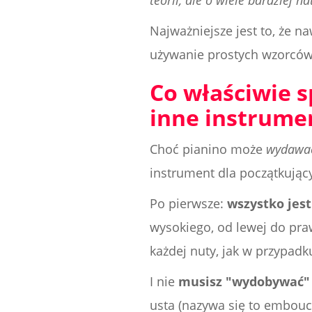
teorii, ale o wiele bardziej n
Najważniejsze jest to, że na
używanie prostych wzorców 
Co właściwie sp
inne instrume
Choć pianino może
wydawa
instrument dla początkując
Po pierwsze:
wszystko jes
wysokiego, od lewej do pra
każdej nuty, jak w przypadk
I nie
musisz "wydobywać"
usta (nazywa się to embouc