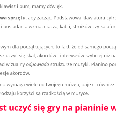
 klawisz i bum, mamy dźwięk.
wa sprzętu
, aby zacząć. Podstawowa klawiatura cy
 posiadania wzmacniacza, kabli, stroików czy kalafoni
kowym dla początkujących, to fakt, że od samego pocz
sz uczyć się skal, akordów i interwałów szybciej niż 
ład wizualny
odpowiada
strukturze muzyki. Pianino po
resje akordów.
ino wymaga wiele od twojego mózgu, daje ci również
rodzaju korzyści są rzadkością w muzyce.
st uczyć się gry na pianinie