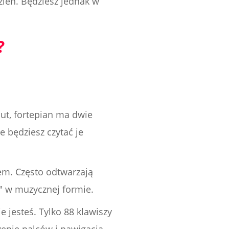
ień. Będziesz jednak w
?
nut, fortepian ma dwie
e będziesz czytać je
jem. Często odtwarzają
ę" w muzycznej formie.
ie jesteś. Tylko 88 klawiszy