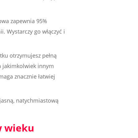
frowa zapewnia 95%
i. Wystarczy go włączyć i
ątku otrzymujesz pełną
na jakimkolwiek innym
maga znacznie łatwiej
 jasną, natychmiastową
 w wieku