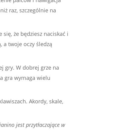
zenie palców i nawigacja
iż raz, szczególnie na
e się, że będziesz naciskać i
, a twoje oczy śledzą
j gry. W dobrej grze na
tna gra wymaga wielu
klawiszach. Akordy, skale,
ianino jest przytłaczające w