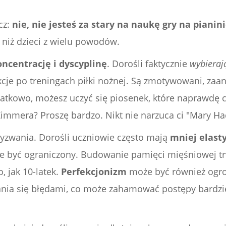
cz:
nie, nie jesteś za stary na naukę gry na pianin
niż dzieci z wielu powodów.
oncentrację i dyscyplinę
. Dorośli faktycznie
wybieraj
kcje po treningach piłki nożnej. Są zmotywowani, zaa
atkowo, możesz uczyć się piosenek, które naprawdę ci
immera? Proszę bardzo. Nikt nie narzuca ci "Mary Had
zwania. Dorośli uczniowie często mają
mniej elas
e być ograniczony. Budowanie pamięci mięśniowej trw
, jak 10-latek.
Perfekcjonizm
może być również ogr
nia się błędami, co może zahamować postępy bardzie