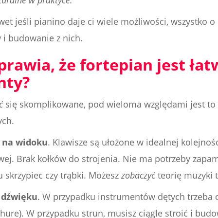
aturalne w praktyce.
wet jeśli pianino daje ci wiele możliwości, wszystko o
i budowanie z nich.
rawia, że fortepian jest łat
nty?
ć
się skomplikowane, pod wieloma względami jest to n
ych.
t na widoku
. Klawisze są ułożone w idealnej kolejnoś
wej. Brak kołków do strojenia. Nie ma potrzeby zapa
u skrzypiec czy trąbki. Możesz
zobaczyć
teorię muzyki 
 dźwięku
. W przypadku instrumentów dętych trzeba
hure). W przypadku strun, musisz ciągle stroić i bu