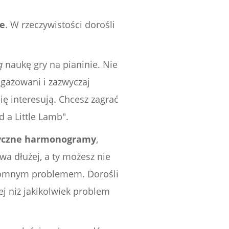
ie
. W rzeczywistości dorośli
ą
naukę gry na pianinie. Nie
ngażowani i zazwyczaj
ę interesują. Chcesz zagrać
 a Little Lamb".
tyczne harmonogramy
,
a dłużej, a ty możesz nie
omnym problemem. Dorośli
j niż jakikolwiek problem