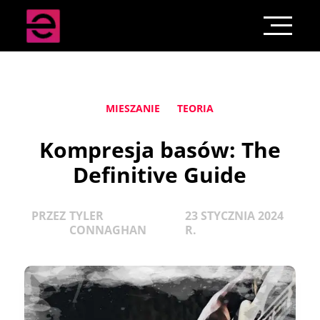
MIESZANIE
TEORIA
Kompresja basów: The
Definitive Guide
PRZEZ
TYLER
23 STYCZNIA 2024
CONNAGHAN
R.