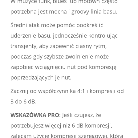
W muzyce funk, blues lub motown często
potrzebna jest mocna i groovy linia basu.
Średni atak może pomóc podkreślić
uderzenie basu, jednocześnie kontrolując
transjenty, aby zapewnić ciasny rytm,
podczas gdy szybsze zwolnienie może
zapobiec wciągnięciu nut pod kompresję
poprzedzających je nut.
Zacznij od współczynnika 4:1 i kompresji od
3 do 6 dB.
WSKAZÓWKA PRO
: Jeśli czujesz, że
potrzebujesz więcej niż 6 dB kompresji,
zalecam użycie kompresji szeregowej, która