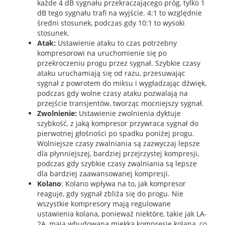
każde 4 dB sygnału przekraczającego próg, tylko 1
dB tego sygnału trafi na wyjście. 4:1 to względnie
średni stosunek, podczas gdy 10:1 to wysoki
stosunek.
Atak:
Ustawienie ataku to czas potrzebny
kompresorowi na uruchomienie się po
przekroczeniu progu przez sygnał. Szybkie czasy
ataku uruchamiają się od razu, przesuwając
sygnał z powrotem do miksu i wygładzając dźwięk,
podczas gdy wolne czasy ataku pozwalają na
przejście transjentów, tworząc mocniejszy sygnał.
Zwolnienie:
Ustawienie zwolnienia dyktuje
szybkość, z jaką kompresor przywraca sygnał do
pierwotnej głośności po spadku poniżej progu.
Wolniejsze czasy zwalniania są zazwyczaj lepsze
dla płynniejszej, bardziej przejrzystej kompresji,
podczas gdy szybkie czasy zwalniania są lepsze
dla bardziej zaawansowanej kompresji.
Kolano
: Kolano wpływa na to, jak kompresor
reaguje, gdy sygnał zbliża się do progu. Nie
wszystkie kompresory mają regulowane
ustawienia kolana, ponieważ niektóre, takie jak LA-
2A, mają wbudowaną miękką kompresję kolana, co