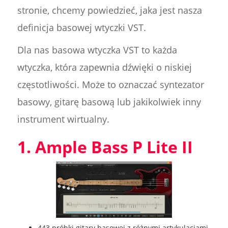
stronie, chcemy powiedzieć, jaka jest nasza
definicja basowej wtyczki VST.
Dla nas basowa wtyczka VST to każda
wtyczka, która zapewnia dźwięki o niskiej
częstotliwości. Może to oznaczać syntezator
basowy, gitarę basową lub jakikolwiek inny
instrument wirtualny.
1. Ample Bass P Lite II
443 próbki gitary basowej z różnymi artykulacjami