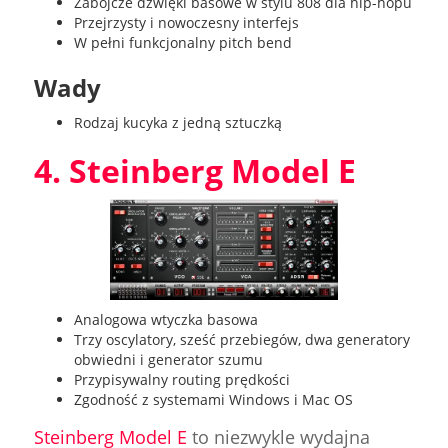
Zabójcze dźwięki basowe w stylu 808 dla hip-hopu
Przejrzysty i nowoczesny interfejs
W pełni funkcjonalny pitch bend
Wady
Rodzaj kucyka z jedną sztuczką
4. Steinberg Model E
Analogowa wtyczka basowa
Trzy oscylatory, sześć przebiegów, dwa generatory
obwiedni i generator szumu
Przypisywalny routing prędkości
Zgodność z systemami Windows i Mac OS
Steinberg Model E
to niezwykle wydajna