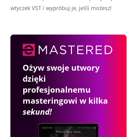
wtyczek VST i wypróbuj je, jeśli możesz!
Ożyw swoje utwory
dzięki
profesjonalnemu
masteringowi w kilka
sekund!