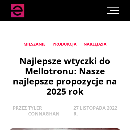
MIESZANIE
PRODUKCJA
NARZĘDZIA
Najlepsze wtyczki do
Mellotronu: Nasze
najlepsze propozycje na
2025 rok
PRZEZ
TYLER
27 LISTOPADA 2022
CONNAGHAN
R.