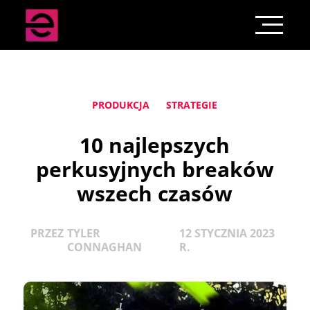
PRODUKCJA
STRATEGIE
10 najlepszych
perkusyjnych breaków
wszech czasów
PRZEZ
TYLER
12 STYCZNIA 2023
CONNAGHAN
R.