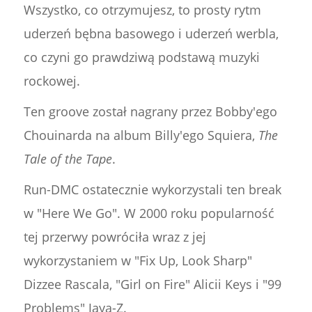
Wszystko, co otrzymujesz, to prosty rytm
uderzeń bębna basowego i uderzeń werbla,
co czyni go prawdziwą podstawą muzyki
rockowej.
Ten groove został nagrany przez Bobby'ego
Chouinarda na album Billy'ego Squiera,
The
Tale of the Tape
.
Run-DMC ostatecznie wykorzystali ten break
w "Here We Go". W 2000 roku popularność
tej przerwy powróciła wraz z jej
wykorzystaniem w "Fix Up, Look Sharp"
Dizzee Rascala, "Girl on Fire" Alicii Keys i "99
Problems" Jaya-Z.