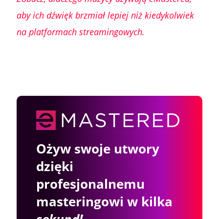
aby ich dźwięk brzmiał lepiej niż kiedykolwiek
na platformach streamingowych.
Ożyw swoje utwory
dzięki
profesjonalnemu
masteringowi w kilka
sekund!