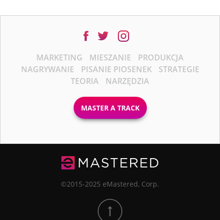
MARKETING
MIESZANIE
PRODUKCJA
NAGRYWANIE
PISANIE PIOSENEK
STRATEGIE
TEORIA
NARZĘDZIA
MASTER A TRACK
©2015-2025 eMastered, Corp.