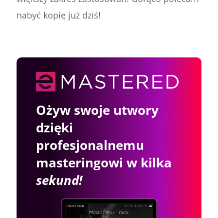
nabyć kopię już dziś!
Ożyw swoje utwory
dzięki
profesjonalnemu
masteringowi w kilka
sekund!