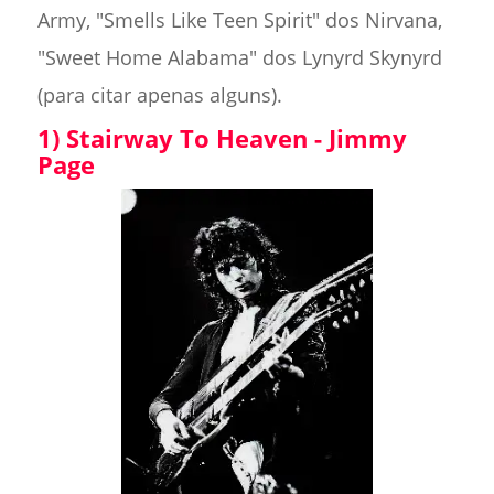
Army, "Smells Like Teen Spirit" dos Nirvana,
"Sweet Home Alabama" dos Lynyrd Skynyrd
(para citar apenas alguns).
1) Stairway To Heaven - Jimmy
Page