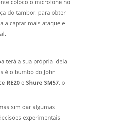
ente coloco o microfone no
eça do tambor, para obter
 a captar mais ataque e
al.
a terá a sua própria ideia
os é o bumbo do John
ce RE20
e
Shure SM57
, o
 mas sim dar algumas
decisões experimentais