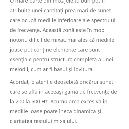
O mare parte din mixajele tulburi pot fi
atribuite unei cantități prea mari de sunet
care ocupă mediile inferioare ale spectrului
de frecvențe. Această zonă este în mod
notoriu dificil de mixat, mai ales că mediile
joase pot conține elemente care sunt
esențiale pentru structura completă a unei
melodii, cum ar fi basul și lovitura.
Acordați o atenție deosebită oricărui sunet
care se află în aceeași gamă de frecvențe de
la 200 la 500 Hz. Acumularea excesivă în
mediile joase poate îneca dinamica și
claritatea restului mixajului.