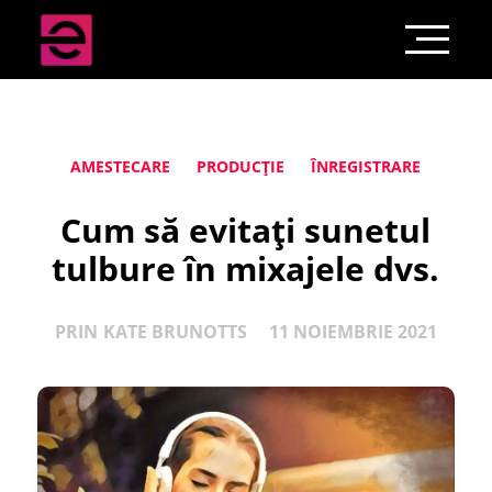
AMESTECARE
PRODUCȚIE
ÎNREGISTRARE
Cum să evitați sunetul
tulbure în mixajele dvs.
PRIN
KATE BRUNOTTS
11 NOIEMBRIE 2021