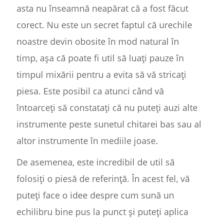
asta nu înseamnă neapărat că a fost făcut
corect. Nu este un secret faptul că urechile
noastre devin obosite în mod natural în
timp, așa că poate fi util să luați pauze în
timpul mixării pentru a evita să vă stricați
piesa. Este posibil ca atunci când vă
întoarceți să constatați că nu puteți auzi alte
instrumente peste sunetul chitarei bas sau al
altor instrumente în mediile joase.
De asemenea, este incredibil de util să
folosiți o piesă de referință. În acest fel, vă
puteți face o idee despre cum sună un
echilibru bine pus la punct și puteți aplica