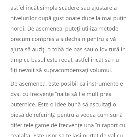
astfel încât simpla scădere sau ajustare a
nivelurilor după gust poate duce la mai puțin
noroi. De asemenea, puteți utiliza metode
precum compresia sidechain pentru a vă
ajuta să auziți o tobă de bas sau o lovitură în
timp ce basul este redat, astfel încât să nu
fiți nevoit să supracompensați volumul.
De asemenea, este posibil ca instrumentele
dvs. cu frecvențe înalte să fie mult prea
puternice. Este o idee bună să ascultați o
piesă de referință pentru a vedea cum sună
diferitele game de frecvențe una în raport cu
cealaltă. Este ușor să te lași purtat de val cu