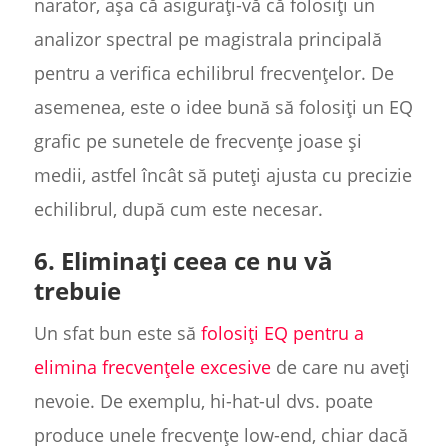
narator, așa că asigurați-vă că folosiți un
analizor spectral pe magistrala principală
pentru a verifica echilibrul frecvențelor. De
asemenea, este o idee bună să folosiți un EQ
grafic pe sunetele de frecvențe joase și
medii, astfel încât să puteți ajusta cu precizie
echilibrul, după cum este necesar.
6. Eliminați ceea ce nu vă
trebuie
Un sfat bun este să
folosiți EQ pentru a
elimina frecvențele excesive
de care nu aveți
nevoie. De exemplu, hi-hat-ul dvs. poate
produce unele frecvențe low-end, chiar dacă