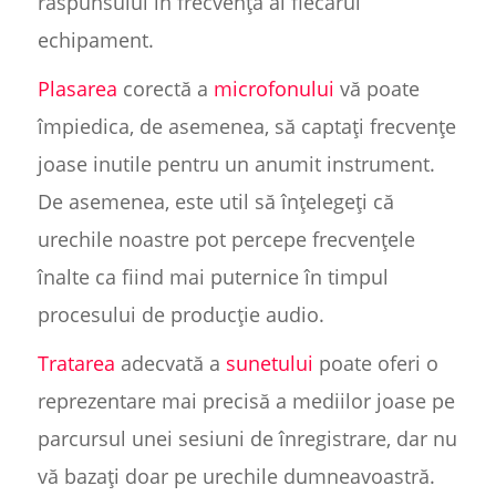
răspunsului în frecvență al fiecărui
echipament.
Plasarea
corectă a
microfonului
vă poate
împiedica, de asemenea, să captați frecvențe
joase inutile pentru un anumit instrument.
De asemenea, este util să înțelegeți că
urechile noastre pot percepe frecvențele
înalte ca fiind mai puternice în timpul
procesului de producție audio.
Tratarea
adecvată a
sunetului
poate oferi o
reprezentare mai precisă a mediilor joase pe
parcursul unei sesiuni de înregistrare, dar nu
vă bazați doar pe urechile dumneavoastră.