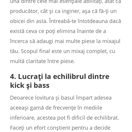
una dintre cele mai esențiale abilități, atât ca
producător, cât și ca inginer, așa că fă-ți un
obicei din asta. Întreabă-te întotdeauna dacă
există ceva ce poți elimina înainte de a
încerca să adaugi mai multe piese la mixajul
tău. Scopul final este un mixaj complet, cu
multă claritate între piese.
4. Lucrați la echilibrul dintre
kick și bass
Deoarece lovitura și basul împart adesea
aceeași gamă de frecvențe în mediile
inferioare, acestea pot fi dificil de echilibrat.
Faceți un efort conștient pentru a decide