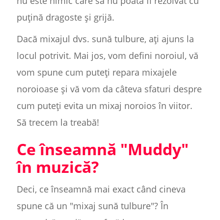
nu este nimic care să nu poată fi rezolvat cu
puțină dragoste și grijă.
Dacă mixajul dvs. sună tulbure, ați ajuns la
locul potrivit. Mai jos, vom defini noroiul, vă
vom spune cum puteți repara mixajele
noroioase și vă vom da câteva sfaturi despre
cum puteți evita un mixaj noroios în viitor.
Să trecem la treabă!
Ce înseamnă "Muddy"
în muzică?
Deci, ce înseamnă mai exact când cineva
spune că un "mixaj sună tulbure"? În