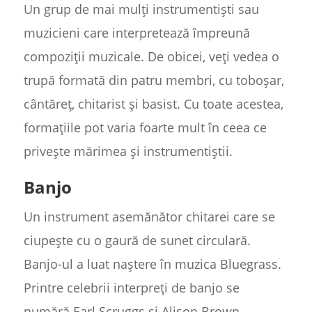
Un grup de mai mulți instrumentiști sau
muzicieni care interpretează împreună
compoziții muzicale. De obicei, veți vedea o
trupă formată din patru membri, cu toboșar,
cântăreț, chitarist și basist. Cu toate acestea,
formațiile pot varia foarte mult în ceea ce
privește mărimea și instrumentiștii.
Banjo
Un instrument asemănător chitarei care se
ciupește cu o gaură de sunet circulară.
Banjo-ul a luat naștere în muzica Bluegrass.
Printre celebrii interpreți de banjo se
numără Earl Scruggs și Alison Brown.