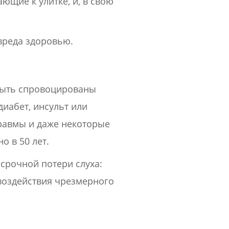
ющие к улитке, и, в свою
 вреда здоровью.
 быть спровоцированы
иабет, инсульт или
травмы и даже некоторые
о в 50 лет.
срочной потери слуха:
 воздействия чрезмерного