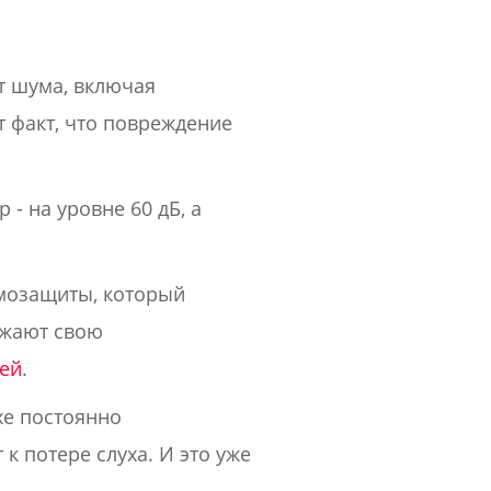
т шума, включая
т факт, что повреждение
- на уровне 60 дБ, а
мозащиты, который
ижают свою
шей
.
хе постоянно
к потере слуха. И это уже