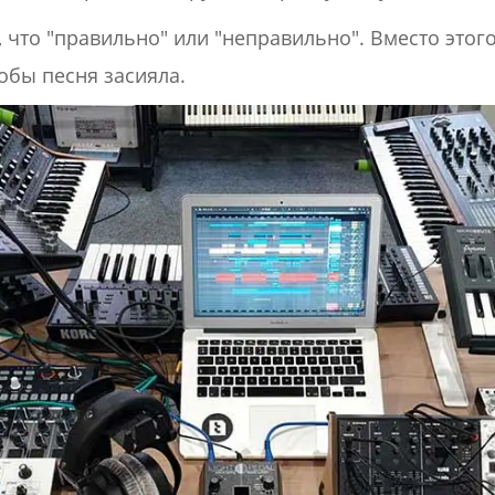
, что "правильно" или "неправильно". Вместо этог
тобы песня засияла.