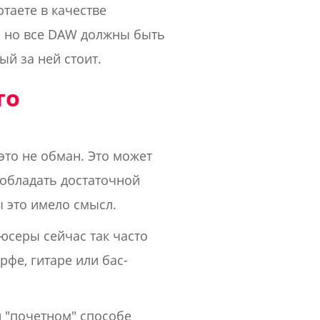
таете в качестве
, но все DAW должны быть
й за ней стоит.
то
 это не обман. Это может
 обладать достаточной
ы это имело смысл.
юсеры сейчас так часто
фе, гитаре или бас-
и "почетном" способе