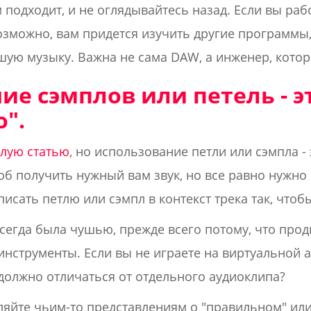
 подходит, и не оглядывайтесь назад. Если вы рабо
озможно, вам придется изучить другие программы
ую музыку. Важна не сама DAW, а инженер, которы
ие сэмплов или петель - э
".
елую статью
, но использование петли или сэмпла -
б получить нужный вам звук, но все равно нужно
исать петлю или сэмпл в контекст трека так, чтоб
сегда была чушью, прежде всего потому, что прод
нструменты. Если вы не играете на виртуальной ар
о должно отличаться от отдельного аудиоклипа?
ляйте чьим-то представлениям о "правильном" ил