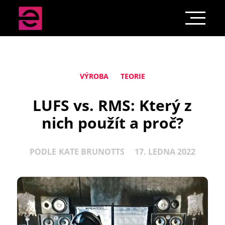
VÝROBA
TEORIE
LUFS vs. RMS: Který z
nich použít a proč?
PODLE
KATE BRUNOTTS
17. LEDNA 2022