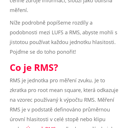
cenné zdroje informací, slouží jako odlišná
měření.
Níže podrobně popíšeme rozdíly a
podobnosti mezi LUFS a RMS, abyste mohli s
jistotou používat každou jednotku hlasitosti.
Pojďme se do toho ponořit!
Co je RMS?
RMS je jednotka pro měření zvuku. Je to
zkratka pro root mean square, která odkazuje
na vzorec používaný k výpočtu RMS. Měření
RMS je v podstatě definováno průměrnou
úrovní hlasitosti v celé stopě nebo klipu