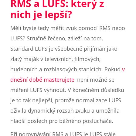
RMS a LUFS: který z
nich je lepší?
Měli byste tedy měřit zvuk pomocí RMS nebo
LUFS? Stručně řečeno, záleží na tom.
Standard LUFS je všeobecně přijímán jako
zlatý maják v televizních, filmových,
hudebních a rozhlasových stanicích. Pokud
v
dnešní době masterujete
, není možné se
měření LUFS vyhnout. V konečném důsledku
je to tak nejlepší, protože normalizace LUFS
oživila dynamický rozsah zvuku a umožnila
hladší poslech pro běžného posluchače.
Při porovnávání RMS a LUFS je LUFS stále