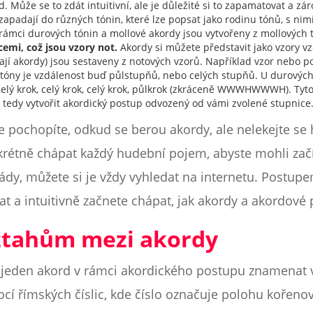
d. Může se to zdát intuitivní, ale je důležité si to zapamatovat a 
zapadají do různých tónin, které lze popsat jako rodinu tónů, s nimi
 rámci durových tónin a mollové akordy jsou vytvořeny z mollových 
emi, což jsou vzory not.
Akordy si můžete představit jako vzory vzo
dají akordy) jsou sestaveny z notových vzorů. Například vzor nebo p
 tóny je vzdálenost buď půlstupňů, nebo celých stupňů. U durových s
, celý krok, celý krok, celý krok, půlkrok (zkráceně WWWHWWWH). Tyto
 a tedy vytvořit akordický postup odvozený od vámi zvolené stupnice
 pochopíte, odkud se berou akordy, ale nelekejte se h
rétně chápat každý hudební pojem, abyste mohli zač
iády, můžete si je vždy vyhledat na internetu. Postup
t a intuitivně začnete chápat, jak akordy a akordové 
ztahům mezi akordy
e jeden akord v rámci akordického postupu znamenat v
ocí římských číslic, kde číslo označuje polohu kořeno