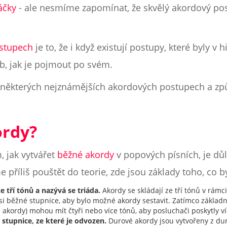
áčky
- ale nesmíme zapomínat, že skvělý akordový po
stupech
je to, že i když existují postupy, které byly v 
ob, jak je pojmout po svém.
o některých nejznámějších akordových postupech a způs
ordy?
, jak vytvářet
běžné akordy
v popových písních, je důle
 příliš pouštět do teorie, zde jsou základy toho, co b
 tří tónů a nazývá se triáda.
Akordy se skládají ze tří tónů v rámc
i běžné stupnice, aby bylo možné akordy sestavit. Zatímco základní 
akordy) mohou mít čtyři nebo více tónů, aby posluchači poskytly v
stupnice, ze které je odvozen.
Durové akordy jsou vytvořeny z dur