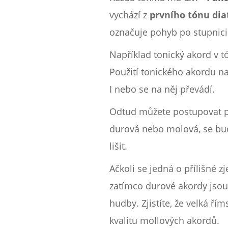
vychází z
prvního tónu
dia
označuje pohyb po stupnici 
Například tonický akord v t
Použití tonického akordu n
I nebo se na něj převádí.
Odtud můžete postupovat po 
durová nebo molová, se budo
lišit.
Ačkoli se jedná o přílišné 
zatímco durové akordy jsou 
hudby. Zjistíte, že velká ř
kvalitu mollových akordů.