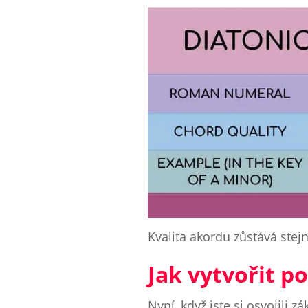
Kvalita akordu zůstává stej
Jak vytvořit p
Nyní, když jste si osvojili z