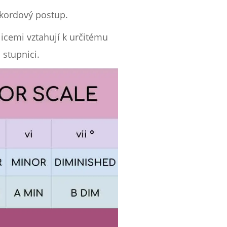
akordový postup.
licemi vztahují k určitému
 stupnici.