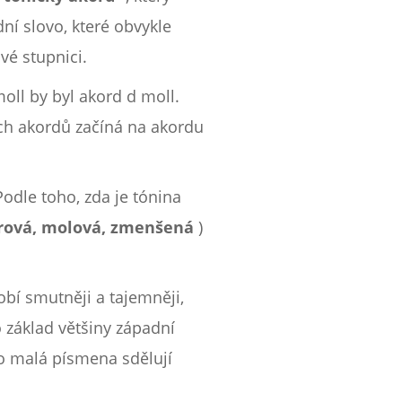
ní slovo, které obvykle
vé stupnici.
oll by byl akord d moll.
ích akordů začíná na akordu
odle toho, zda je tónina
rová, molová, zmenšená
)
obí smutněji a tajemněji,
 základ většiny západní
co malá písmena sdělují