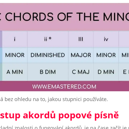
ná bez ohledu na to, jakou stupnici používáte.
ostup akordů popové písně
ákladní znalosti o fungování akordů, je na čase začít je