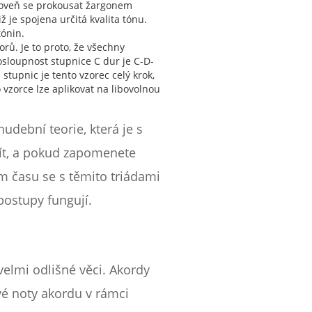
zároveň se prokousat žargonem
ž je spojena určitá kvalita tónu.
tónin.
rů. Je to proto, že všechny
osloupnost stupnice C dur je C-D-
tupnic je tento vzorec celý krok,
 vzorce lze aplikovat na libovolnou
.
udební teorie, která je s
ít, a pokud zapomenete
em času se s těmito triádami
postupy fungují.
elmi odlišné věci. Akordy
vé noty akordu v rámci