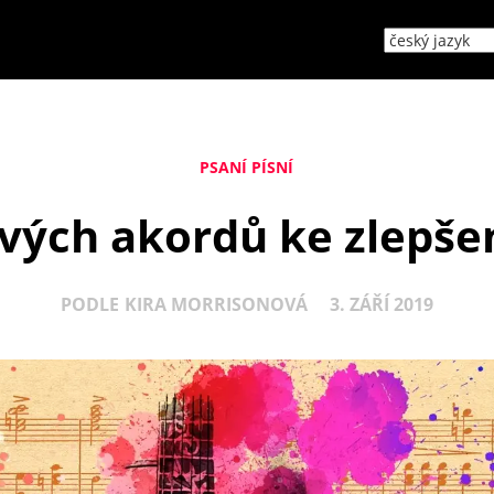
PSANÍ PÍSNÍ
vých akordů ke zlepšen
PODLE
KIRA MORRISONOVÁ
3. ZÁŘÍ 2019