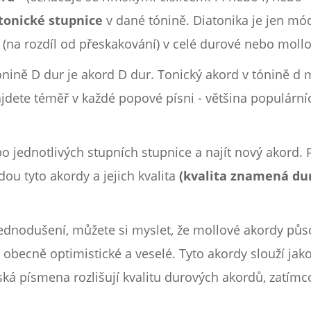
tonické stupnice
v dané tónině. Diatonika je jen mód
(na rozdíl od přeskakování) v celé durové nebo mollo
ónině D dur je akord D dur. Tonický akord v tónině d m
ajdete téměř v každé popové písni - většina populárn
jednotlivých stupních stupnice a najít nový akord. P
u tyto akordy a jejich kvalita
(kvalita znamená du
zjednodušení, můžete si myslet, že mollové akordy půs
obecně optimistické a veselé. Tyto akordy slouží jako
ímská písmena rozlišují kvalitu durových akordů, zatím