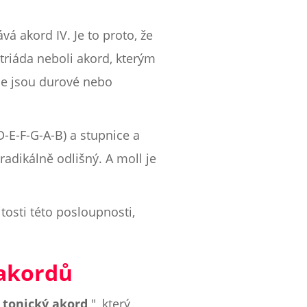
ává akord IV. Je to proto, že
 triáda neboli akord, kterým
ale jsou durové nebo
D-E-F-G-A-B) a stupnice a
 radikálně odlišný. A moll je
tosti této posloupnosti,
akordů
"
tonický akord
", který