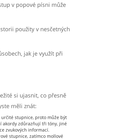
stup v popové písni může
historii použity v nesčetných
obech, jak je využít při
žité si ujasnit, co přesně
yste měli znát:
i určité stupnice, proto může být
akordy zdůrazňují tři tóny, jiné
íce zvukových informací.
ové stupnice, zatímco mollové