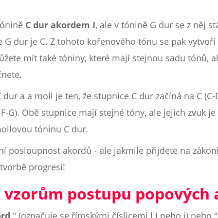
tónině
C dur
akordem I
, ale v tónině G dur se z něj st
e G dur je C. Z tohoto kořenového tónu se pak vytvoří
ůžete mít také tóniny, které mají stejnou sadu tónů, 
čnete.
 dur a a moll je ten, že stupnice C dur začíná na C (C-
F-G). Obě stupnice mají stejné tóny, ale jejich zvuk je
ollovou tóninu C dur.
í posloupnost akordů - ale jakmile přijdete na zákoni
tvorbě progresí!
 vzorům postupu popových 
ord
" (označuje se římskými číslicemi l I nebo i) nebo 