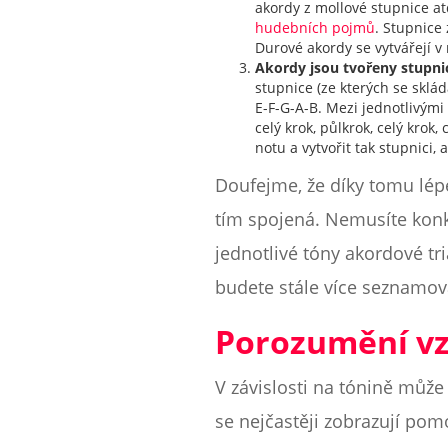
akordy z mollové stupnice at
hudebních pojmů
. Stupnice 
Durové akordy se vytvářejí v
Akordy jsou tvořeny stupnic
stupnice (ze kterých se sklá
E-F-G-A-B. Mezi jednotlivými
celý krok, půlkrok, celý krok
notu a vytvořit tak stupnici,
Doufejme, že díky tomu lépe
tím spojená. Nemusíte konk
jednotlivé tóny akordové tr
budete stále více seznamova
Porozumění v
V závislosti na tónině můž
se nejčastěji zobrazují pom