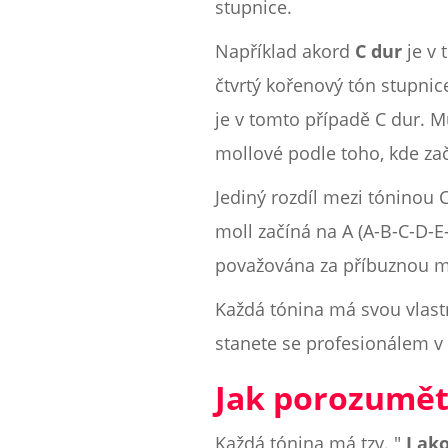
stupnice.
Například akord
C dur
je v 
čtvrtý kořenový tón stupnic
je v tomto případě C dur. M
mollové podle toho, kde za
Jediný rozdíl mezi tóninou C
moll začíná na A (A-B-C-D-E-
považována za příbuznou m
Každá tónina má svou vlastn
stanete se profesionálem v 
Jak porozumět
Každá tónina má tzv. "
I ak