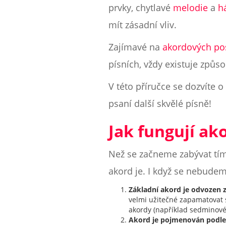
prvky, chytlavé
melodie
a
h
mít zásadní vliv.
Zajímavé na
akordových po
písních, vždy existuje způs
V této příručce se dozvíte 
psaní další skvělé písně!
Jak fungují ak
Než se začneme zabývat tím
akord je. I když se nebudeme
Základní akord je odvozen ze
velmi užitečné zapamatovat s
akordy (například sedminové 
Akord je pojmenován podle 