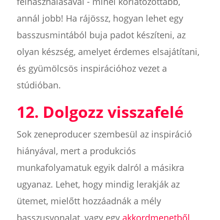
felhasználásával - minél korlátozottabb,
annál jobb! Ha rájössz, hogyan lehet egy
basszusmintából buja padot készíteni, az
olyan készség, amelyet érdemes elsajátítani,
és gyümölcsös inspirációhoz vezet a
stúdióban.
12. Dolgozz visszafelé
Sok zeneproducer szembesül az inspiráció
hiányával, mert a produkciós
munkafolyamatuk egyik dalról a másikra
ugyanaz. Lehet, hogy mindig lerakják az
ütemet, mielőtt hozzáadnák a mély
basszusvonalat, vagy egy
akkordmenetből