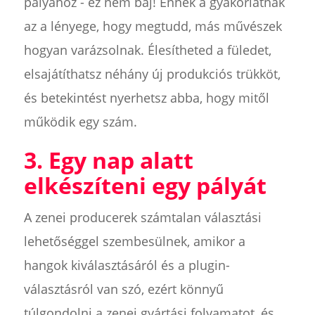
pályához - ez nem baj! Ennek a gyakorlatnak
az a lényege, hogy megtudd, más művészek
hogyan varázsolnak. Élesítheted a füledet,
elsajátíthatsz néhány új produkciós trükköt,
és betekintést nyerhetsz abba, hogy mitől
működik egy szám.
3. Egy nap alatt
elkészíteni egy pályát
A zenei producerek számtalan választási
lehetőséggel szembesülnek, amikor a
hangok kiválasztásáról és a plugin-
választásról van szó, ezért könnyű
túlgondolni a zenei gyártási folyamatot, és