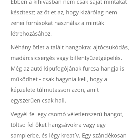
Ebben a kihívásban nem csak saját mintákat
készítesz; az ötlet az, hogy kizárólag nem
zenei forrásokat használsz a minták
létrehozásához.
Néhány ötlet a talált hangokra: ajtócsukódás,
madárcsicsergés vagy billentyűzetgépelés.
Még az autó kipufogójának furcsa hangja is
működhet - csak hagynia kell, hogy a
képzelete túlmutasson azon, amit
egyszerűen csak hall.
Vegyél fel egy csomó véletlenszerű hangot,
töltsd fel őket hangsávokra vagy egy
samplerbe, és légy kreatív. Egy szándékosan