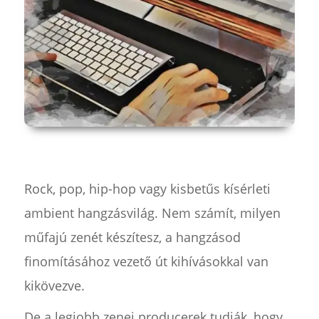
Rock, pop, hip-hop vagy kisbetűs kísérleti
ambient hangzásvilág. Nem számít, milyen
műfajú zenét készítesz, a hangzásod
finomításához vezető út kihívásokkal van
kikövezve.
De a legjobb zenei producerek tudják, hogy