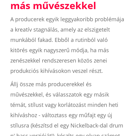
más művészekkel
A producerek egyik leggyakoribb problémája
a kreatív stagnálás, amely az elszigetelt
munkából fakad. Ebből a rutinból való
kitörés egyik nagyszerű módja, ha más
zenészekkel rendszeresen közös zenei
produkciós kihívásokon veszel részt.
Állj össze más producerekkel és
művészekkel, és válasszatok egy másik
témát, stílust vagy korlátozást minden heti
kihíváshoz - változtass egy műfajt egy új
stílusra (készítsd el egy Nickelback-dal drum
n' bass verzióját!), készíts egy olyan számot,