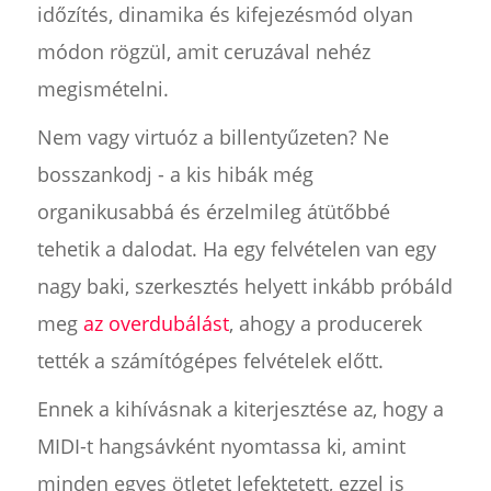
időzítés, dinamika és kifejezésmód olyan
módon rögzül, amit ceruzával nehéz
megismételni.
Nem vagy virtuóz a billentyűzeten? Ne
bosszankodj - a kis hibák még
organikusabbá és érzelmileg átütőbbé
tehetik a dalodat. Ha egy felvételen van egy
nagy baki, szerkesztés helyett inkább próbáld
meg
az overdubálást
, ahogy a producerek
tették a számítógépes felvételek előtt.
Ennek a kihívásnak a kiterjesztése az, hogy a
MIDI-t hangsávként nyomtassa ki, amint
minden egyes ötletet lefektetett, ezzel is