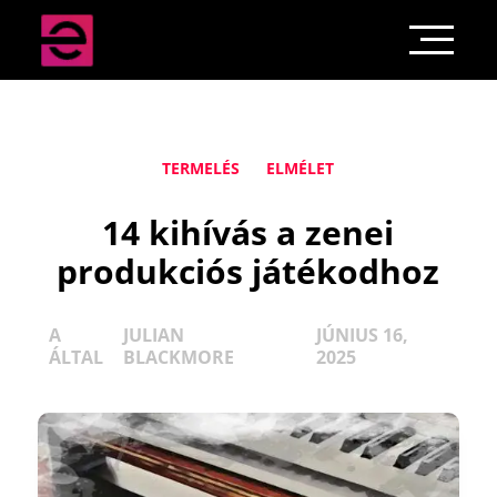
TERMELÉS
ELMÉLET
14 kihívás a zenei
produkciós játékodhoz
A
JULIAN
JÚNIUS 16,
ÁLTAL
BLACKMORE
2025