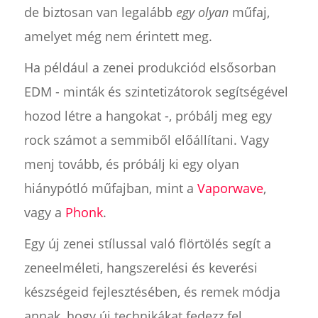
de biztosan van legalább
egy olyan
műfaj,
amelyet még nem érintett meg.
Ha például a zenei produkciód elsősorban
EDM - minták és szintetizátorok segítségével
hozod létre a hangokat -, próbálj meg egy
rock számot a semmiből előállítani. Vagy
menj tovább, és próbálj ki egy olyan
hiánypótló műfajban, mint a
Vaporwave
,
vagy a
Phonk
.
Egy új zenei stílussal való flörtölés segít a
zeneelméleti, hangszerelési és keverési
készségeid fejlesztésében, és remek módja
annak, hogy új technikákat fedezz fel,