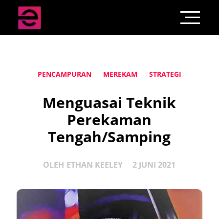
PENCAMPURAN
MEREKAM
STRATEGI
Menguasai Teknik
Perekaman
Tengah/Samping
OLEH
ETHAN KEELEY
2 JUNI 2021