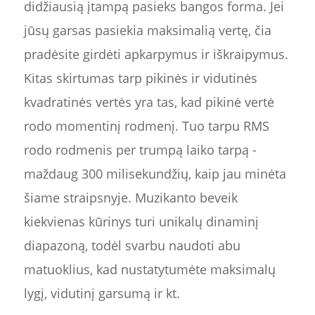
didžiausią įtampą pasieks bangos forma. Jei
jūsų garsas pasiekia maksimalią vertę, čia
pradėsite girdėti apkarpymus ir iškraipymus.
Kitas skirtumas tarp pikinės ir vidutinės
kvadratinės vertės yra tas, kad pikinė vertė
rodo momentinį rodmenį. Tuo tarpu RMS
rodo rodmenis per trumpą laiko tarpą -
maždaug 300 milisekundžių, kaip jau minėta
šiame straipsnyje. Muzikanto beveik
kiekvienas kūrinys turi unikalų dinaminį
diapazoną, todėl svarbu naudoti abu
matuoklius, kad nustatytumėte maksimalų
lygį, vidutinį garsumą ir kt.