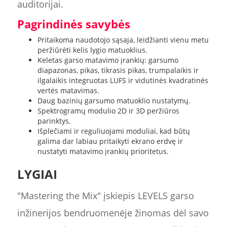
auditorijai.
Pagrindinės savybės
Pritaikoma naudotojo sąsaja, leidžianti vienu metu
peržiūrėti kelis lygio matuoklius.
Keletas garso matavimo įrankių: garsumo
diapazonas, pikas, tikrasis pikas, trumpalaikis ir
ilgalaikis integruotas LUFS ir vidutinės kvadratinės
vertės matavimas.
Daug bazinių garsumo matuoklio nustatymų.
Spektrogramų modulio 2D ir 3D peržiūros
parinktys.
Išplečiami ir reguliuojami moduliai, kad būtų
galima dar labiau pritaikyti ekrano erdvę ir
nustatyti matavimo įrankių prioritetus.
LYGIAI
"Mastering the Mix" įskiepis LEVELS garso
inžinerijos bendruomenėje žinomas dėl savo