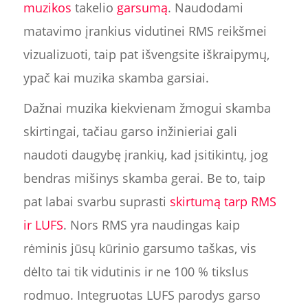
muzikos
takelio
garsumą
. Naudodami
matavimo įrankius vidutinei RMS reikšmei
vizualizuoti, taip pat išvengsite iškraipymų,
ypač kai muzika skamba garsiai.
Dažnai muzika kiekvienam žmogui skamba
skirtingai, tačiau garso inžinieriai gali
naudoti daugybę įrankių, kad įsitikintų, jog
bendras mišinys skamba gerai. Be to, taip
pat labai svarbu suprasti
skirtumą tarp RMS
ir LUFS
. Nors RMS yra naudingas kaip
rėminis jūsų kūrinio garsumo taškas, vis
dėlto tai tik vidutinis ir ne 100 % tikslus
rodmuo. Integruotas LUFS parodys garso