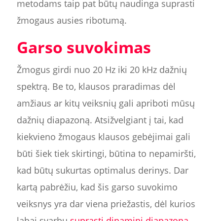
metodams taip pat būtų naudinga suprasti
žmogaus ausies ribotumą.
Garso suvokimas
Žmogus girdi nuo 20 Hz iki 20 kHz dažnių
spektrą. Be to, klausos praradimas dėl
amžiaus ar kitų veiksnių gali apriboti mūsų
dažnių diapazoną. Atsižvelgiant į tai, kad
kiekvieno žmogaus klausos gebėjimai gali
būti šiek tiek skirtingi, būtina to nepamiršti,
kad būtų sukurtas optimalus derinys. Dar
kartą pabrėžiu, kad šis garso suvokimo
veiksnys yra dar viena priežastis, dėl kurios
labai svarbu
suprasti dinaminį diapazoną
,