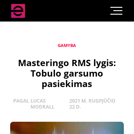
GAMYBA
Masteringo RMS lygis:
Tobulo garsumo
pasiekimas
PAGAL
LUCAS
2021 M. RUGPJŪČIO
MODRALL
22 D.