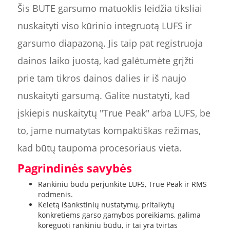
Šis BUTE garsumo matuoklis leidžia tiksliai
nuskaityti viso kūrinio integruotą LUFS ir
garsumo diapazoną. Jis taip pat registruoja
dainos laiko juostą, kad galėtumėte grįžti
prie tam tikros dainos dalies ir iš naujo
nuskaityti garsumą. Galite nustatyti, kad
įskiepis nuskaitytų "True Peak" arba LUFS, be
to, jame numatytas kompaktiškas režimas,
kad būtų taupoma procesoriaus vieta.
Pagrindinės savybės
Rankiniu būdu perjunkite LUFS, True Peak ir RMS
rodmenis.
Keletą išankstinių nustatymų, pritaikytų
konkretiems garso gamybos poreikiams, galima
koreguoti rankiniu būdu, ir tai yra tvirtas