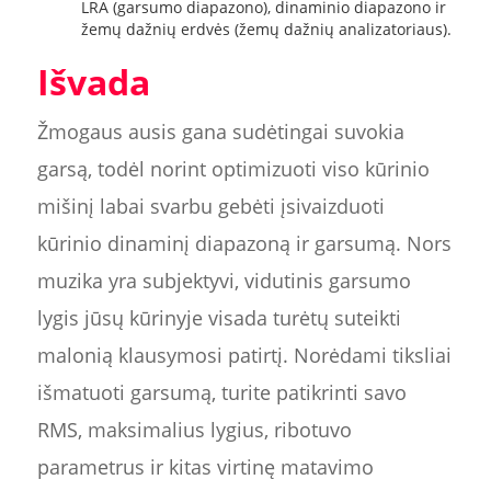
LRA (garsumo diapazono), dinaminio diapazono ir
žemų dažnių erdvės (žemų dažnių analizatoriaus).
Išvada
Žmogaus ausis gana sudėtingai suvokia
garsą, todėl norint optimizuoti viso kūrinio
mišinį labai svarbu gebėti įsivaizduoti
kūrinio dinaminį diapazoną ir garsumą. Nors
muzika yra subjektyvi, vidutinis garsumo
lygis jūsų kūrinyje visada turėtų suteikti
malonią klausymosi patirtį. Norėdami tiksliai
išmatuoti garsumą, turite patikrinti savo
RMS, maksimalius lygius, ribotuvo
parametrus ir kitas virtinę matavimo