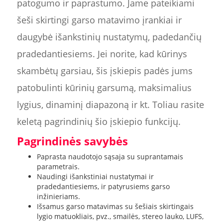
patogumo ir paprastumo. Jame pateikiami
šeši skirtingi garso matavimo įrankiai ir
daugybė išankstinių nustatymų, padedančių
pradedantiesiems. Jei norite, kad kūrinys
skambėtų garsiau, šis įskiepis padės jums
patobulinti kūrinių garsumą, maksimalius
lygius, dinaminį diapazoną ir kt. Toliau rasite
keletą pagrindinių šio įskiepio funkcijų.
Pagrindinės savybės
Paprasta naudotojo sąsaja su suprantamais
parametrais.
Naudingi išankstiniai nustatymai ir
pradedantiesiems, ir patyrusiems garso
inžinieriams.
Išsamus garso matavimas su šešiais skirtingais
lygio matuokliais, pvz., smailės, stereo lauko, LUFS,