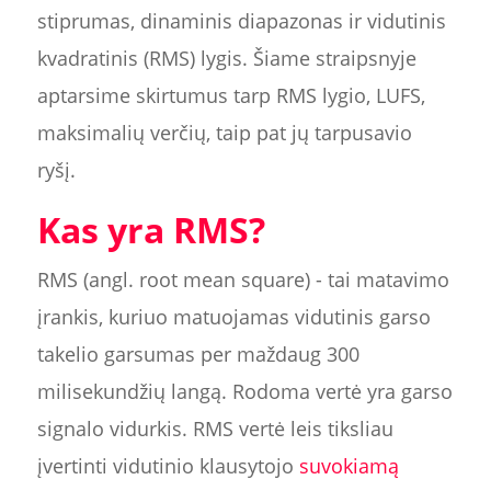
stiprumas, dinaminis diapazonas ir vidutinis
kvadratinis (RMS) lygis. Šiame straipsnyje
aptarsime skirtumus tarp RMS lygio, LUFS,
maksimalių verčių, taip pat jų tarpusavio
ryšį.
Kas yra RMS?
RMS (angl. root mean square) - tai matavimo
įrankis, kuriuo matuojamas vidutinis garso
takelio garsumas per maždaug 300
milisekundžių langą. Rodoma vertė yra garso
signalo vidurkis. RMS vertė leis tiksliau
įvertinti vidutinio klausytojo
suvokiamą