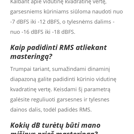
Kalbant apie vidutinę kvadratinę vertę,
garsesniems kūriniams siūloma naudoti nuo
-7 dBFS iki -12 dBFS, o tylesnėms dalims -
nuo -16 dBFS iki -18 dBFS.
Kaip padidinti RMS atliekant
masteringą?
Trumpai tariant, sumažindami dinaminį
diapazoną galite padidinti kūrinio vidutinę
kvadratinę vertę. Keisdami šį parametrą
galėsite reguliuoti garsesnes ir tylesnes
dainos dalis, todėl padidės RMS.
Kokių dB turėtų būti mano
mišinys prieš masteringą?