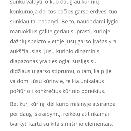
sunku valdyti, o kuo daugiau kūrinių
konkuruoja dėl tos pačios garso erdvės, tuo
sunkiau tai padaryti. Be to, naudodami lygio
matuoklius galite geriau suprasti, kurioje
dažnių spektro vietoje jūsų garso įrašas yra
aukščiausias. Jūsų kūrinio dinaminis
diapazonas yra tiesiogiai susijęs su
didžiausiu garso stiprumu, o tam, kaip jie
valdomi jūsų kūrinyje, reikia unikalaus
požiūrio į konkrečius kūrinio poreikius.
Bet kurį kūrinį, dėl kurio mišinyje atsiranda
per daug iškraipymų, reikėtų atitinkamai
tvarkyti kartu su kitais mišinio elementais.