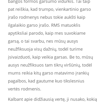
bangos formos garsumo vidurkis. Tai taip
pat reiškia, kad trumpo, vienkartinio garso
įrašo rodmenys nebus tokie aukšti kaip
ilgalaikio garso įrašo. RMS matuoklis
apytiksliai parodo, kaip mes suvokiame
garsą, o tai svarbu, nes mūsų ausys
neužfiksuoja visų dažnių, todėl turime
įsivaizduoti, kaip veikia garsas. Be to, mūsų
ausys neužfiksuos tam tikrų viršūnių, todėl
mums reikia kitų garso matavimo įrankių
pagalbos, kad gautume kuo tikslesnius
vertės rodmenis.
Kalbant apie didžiausią vertę, ji nusako, kokią