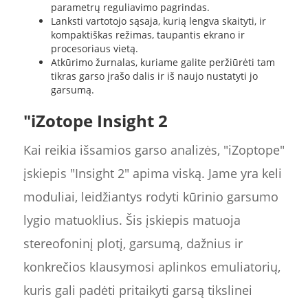
parametrų reguliavimo pagrindas.
Lanksti vartotojo sąsaja, kurią lengva skaityti, ir
kompaktiškas režimas, taupantis ekrano ir
procesoriaus vietą.
Atkūrimo žurnalas, kuriame galite peržiūrėti tam
tikras garso įrašo dalis ir iš naujo nustatyti jo
garsumą.
"iZotope Insight 2
Kai reikia išsamios garso analizės, "iZoptope"
įskiepis "Insight 2" apima viską. Jame yra keli
moduliai, leidžiantys rodyti kūrinio garsumo
lygio matuoklius. Šis įskiepis matuoja
stereofoninį plotį, garsumą, dažnius ir
konkrečios klausymosi aplinkos emuliatorių,
kuris gali padėti pritaikyti garsą tikslinei