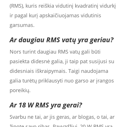
(RMS), kuris reiškia vidutinį kvadratinį vidurkį
ir pagal kurį apskaičiuojamas vidutinis
garsumas.
Ar daugiau RMS vatų yra geriau?
Nors turint daugiau RMS vatų gali būti
pasiekta didesnė galia, ji taip pat susijusi su
didesniais iškraipymais. Taigi naudojama
galia turėtų priklausyti nuo garso ar įrangos
poreikių.
Ar 18 W RMS yra gerai?
Svarbu ne tai, ar jis geras, ar blogas, o tai, ar
žinote savo ribas. Pavyzdžiui, 20 W RMS yra