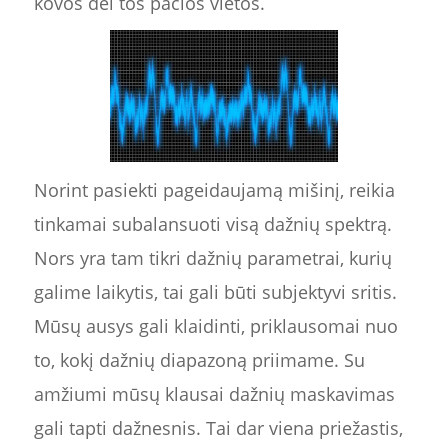
kovos dėl tos pačios vietos.
Norint pasiekti pageidaujamą mišinį, reikia
tinkamai subalansuoti visą dažnių spektrą.
Nors yra tam tikri dažnių parametrai, kurių
galime laikytis, tai gali būti subjektyvi sritis.
Mūsų ausys gali klaidinti, priklausomai nuo
to, kokį dažnių diapazoną priimame. Su
amžiumi mūsų klausai dažnių maskavimas
gali tapti dažnesnis. Tai dar viena priežastis,