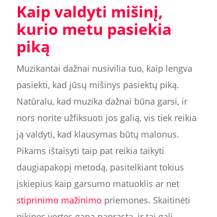
Kaip valdyti mišinį,
kurio metu pasiekia
piką
Muzikantai dažnai nusivilia tuo, kaip lengva
pasiekti, kad jūsų mišinys pasiektų piką.
Natūralu, kad muzika dažnai būna garsi, ir
nors norite užfiksuoti jos galią, vis tiek reikia
ją valdyti, kad klausymas būtų malonus.
Pikams ištaisyti taip pat reikia taikyti
daugiapakopį metodą, pasitelkiant tokius
įskiepius kaip garsumo matuoklis ar net
stiprinimo mažinimo
priemones. Skaitinėti
pikines vertes gana paprasta, ir tai gali