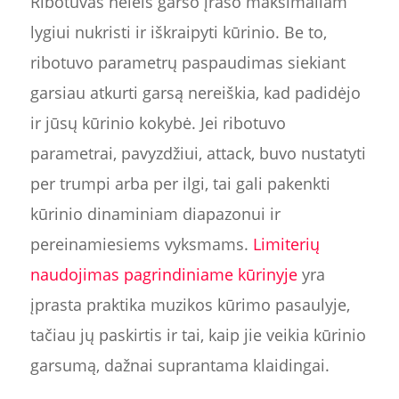
Ribotuvas neleis garso įrašo maksimaliam
lygiui nukristi ir iškraipyti kūrinio. Be to,
ribotuvo parametrų paspaudimas siekiant
garsiau atkurti garsą nereiškia, kad padidėjo
ir jūsų kūrinio kokybė. Jei ribotuvo
parametrai, pavyzdžiui, attack, buvo nustatyti
per trumpi arba per ilgi, tai gali pakenkti
kūrinio dinaminiam diapazonui ir
pereinamiesiems vyksmams.
Limiterių
naudojimas pagrindiniame kūrinyje
yra
įprasta praktika muzikos kūrimo pasaulyje,
tačiau jų paskirtis ir tai, kaip jie veikia kūrinio
garsumą, dažnai suprantama klaidingai.