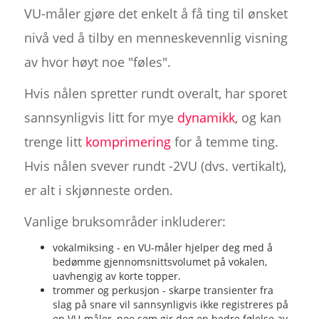
VU-måler gjøre det enkelt å få ting til ønsket
nivå ved å tilby en menneskevennlig visning
av hvor høyt noe "føles".
Hvis nålen spretter rundt overalt, har sporet
sannsynligvis litt for mye
dynamikk
, og kan
trenge litt
komprimering
for å temme ting.
Hvis nålen svever rundt -2VU (dvs. vertikalt),
er alt i skjønneste orden.
Vanlige bruksområder inkluderer:
vokalmiksing - en VU-måler hjelper deg med å
bedømme gjennomsnittsvolumet på vokalen,
uavhengig av korte topper.
trommer og perkusjon - skarpe transienter fra
slag på snare vil sannsynligvis ikke registreres på
en VU-måler, noe som gir deg en bedre følelse av