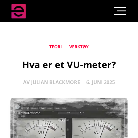
TEORI
VERKTØY
Hva er et VU-meter?
AV
JULIAN BLACKMORE
6. JUNI 2025