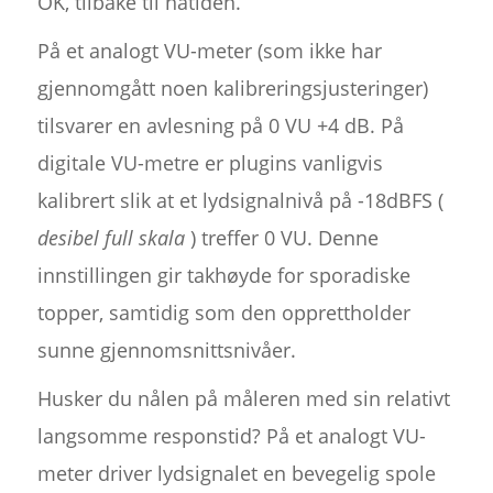
OK, tilbake til nåtiden.
På et analogt VU-meter (som ikke har
gjennomgått noen kalibreringsjusteringer)
tilsvarer en avlesning på 0 VU +4 dB. På
digitale VU-metre er plugins vanligvis
kalibrert slik at et lydsignalnivå på -18dBFS (
desibel full skala
) treffer 0 VU. Denne
innstillingen gir takhøyde for sporadiske
topper, samtidig som den opprettholder
sunne gjennomsnittsnivåer.
Husker du nålen på måleren med sin relativt
langsomme responstid? På et analogt VU-
meter driver lydsignalet en bevegelig spole